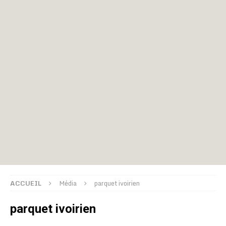
ACCUEIL
Média
parquet ivoirien
parquet ivoirien