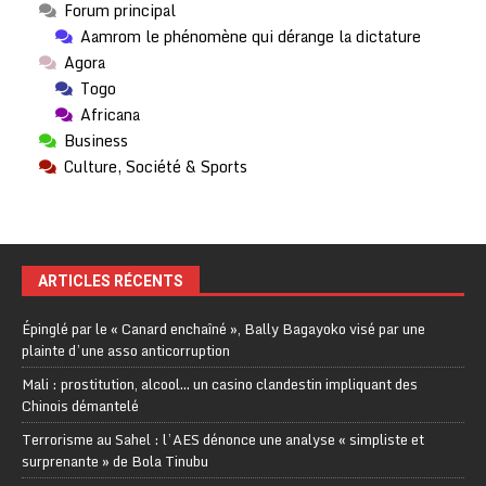
Forum principal
Aamrom le phénomène qui dérange la dictature
Agora
Togo
Africana
Business
Culture, Société & Sports
ARTICLES RÉCENTS
Épinglé par le « Canard enchaîné », Bally Bagayoko visé par une
plainte d’une asso anticorruption
Mali : prostitution, alcool… un casino clandestin impliquant des
Chinois démantelé
Terrorisme au Sahel : l’AES dénonce une analyse « simpliste et
surprenante » de Bola Tinubu