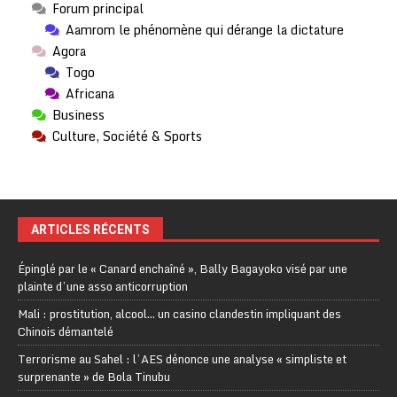
Forum principal
Aamrom le phénomène qui dérange la dictature
Agora
Togo
Africana
Business
Culture, Société & Sports
ARTICLES RÉCENTS
Épinglé par le « Canard enchaîné », Bally Bagayoko visé par une
plainte d’une asso anticorruption
Mali : prostitution, alcool… un casino clandestin impliquant des
Chinois démantelé
Terrorisme au Sahel : l’AES dénonce une analyse « simpliste et
surprenante » de Bola Tinubu