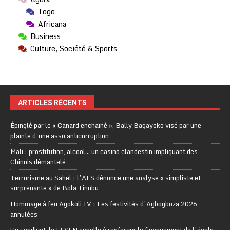
Togo
Africana
Business
Culture, Société & Sports
ARTICLES RÉCENTS
Épinglé par le « Canard enchaîné », Bally Bagayoko visé par une
plainte d’une asso anticorruption
Mali : prostitution, alcool… un casino clandestin impliquant des
Chinois démantelé
Terrorisme au Sahel : l’AES dénonce une analyse « simpliste et
surprenante » de Bola Tinubu
Hommage à feu Agokoli IV : Les festivités d’Agbogboza 2026
annulées