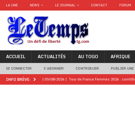
LA UNE
NEWS
LE JOURNAL
CONTACT
FORUM
ACCUEIL
ACTUALITÉS
AU TOGO
AFRIQUE
SE CONNECTER
S’ABONNER
CONTRIBUER
PUBLIER UNE
[ 05/08/2026 ]
Tour de France Femmes 2026 : contrôles
INFO BRÈVE:
montre
GENRE
[ 05/08/2026 ]
Côte d’Ivoire : le PDCI de Tidjane Th
[ 02/08/2026 ]
Guinée : Mamadi Doumbouya s’offre q
[ 02/08/2026 ]
Une factrice arrêtée après avoir volé u
GENRE