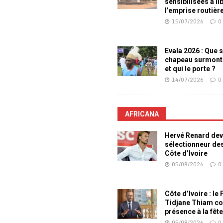
sensibilisées à li
l’emprise routièr
15/07/2026
0
Evala 2026 : Que s
chapeau surmont
et qui le porte ?
14/07/2026
0
AFRICANA
Hervé Renard dev
sélectionneur de
Côte d’Ivoire
05/08/2026
0
Côte d’Ivoire : le
Tidjane Thiam co
présence à la fêt
05/08/2026
0