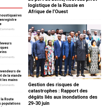
logistique de la Russie en
Afrique de l’Ouest
 moustiquaires
 enregistre
e
 Comments
leveurs
iques
prins
 Comments
revendeurs de
t de la viande
nt les mains
Gestion des risques de
 Comments
catastrophes : Rapport des
dégâts liés aux inondations des
 la Route
29-30 juin
es populations