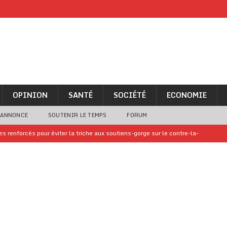
OPINION
SANTÉ
SOCIÉTÉ
ECONOMIE
 ANNONCE
SOUTENIR LE TEMPS
FORUM
 renforcés pour éviter la triche aux soutiens-gorge sur le contre-la-
iam confirme sa présence à la fête nationale
A LA UNE
uelques jours de congés en Grèce
A LA UNE
n billet de loterie gagnant que son propriétaire avait envoyé à un proche