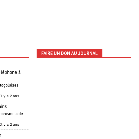
FAIRE UN DON AU JOURNAL
téléphone à
 togolaises
Il y a 2 ans
ains
canisme a de
Il y a 2 ans
e