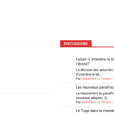
one Oti-Sud enregistre 99% de couverture
A LA UNE
l (CAF) à contre-courant
COOPÉRATION
fantino à la tête de la FIFA
A LA UNE
liardaire Aliko Dangote
A LA UNE
’oxygène financière
ECONOMIE
DISCUSSIONS
 l’Italie et de l’AC Milan, est mort à 66 ans
A LA UNE
 son trophée de la Coupe du monde
MONDE
Fallait-il interdire le 
l'école?
és
A LA UNE
La décision des autorités
EFA menace à «l’unanimité» d’un boycott des Coupes du monde
d'interdire le tél...
Par
Rédaction Le Temps
,
Les nouveaux panafric
 Amnesty International exige une enquête
A LA UNE
Le mouvement du panafri
nouveaux adeptes. Q...
es Eléphants de Côte d’Ivoire
A LA UNE
Par
Rédaction Le Temps
,
Le Togo dans le mond