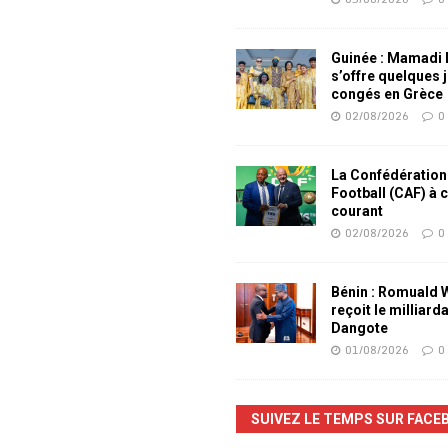
Guinée : Mamadi
s’offre quelques 
congés en Grèce
02/08/2026
0
La Confédération
Football (CAF) à 
courant
02/08/2026
0
Bénin : Romuald
reçoit le milliard
Dangote
01/08/2026
0
SUIVEZ LE TEMPS SUR FACE