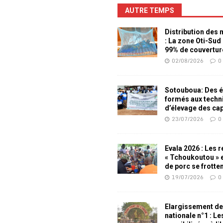
AUTRE TEMPS
Distribution des
: La zone Oti-Sud
99% de couvertur
02/08/2026
0
Sotouboua: Des é
formés aux techn
d’élevage des ca
23/07/2026
0
Evala 2026 : Les 
« Tchoukoutou » e
de porc se frotte
19/07/2026
0
Elargissement de
nationale n°1 : L