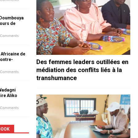
 Doumbouya
jours de
 Comments
 Africaine de
contre-
Des femmes leaders outillées en
médiation des conflits liés à la
 Comments
transhumance
 Wadagni
aire Aliko
 Comments
BOOK