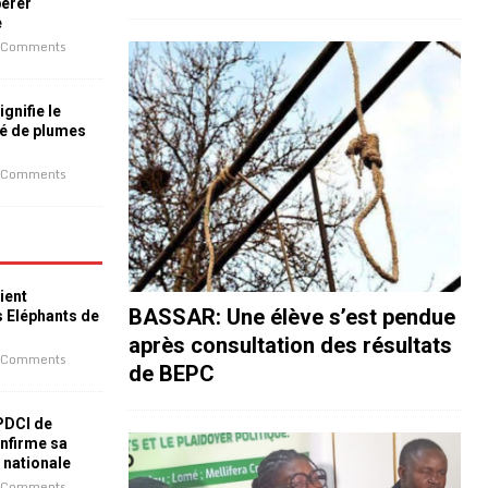
bérer
e
 Comments
ignifie le
é de plumes
 Comments
ient
BASSAR: Une élève s’est pendue
s Eléphants de
après consultation des résultats
 Comments
de BEPC
 PDCI de
nfirme sa
e nationale
 Comments