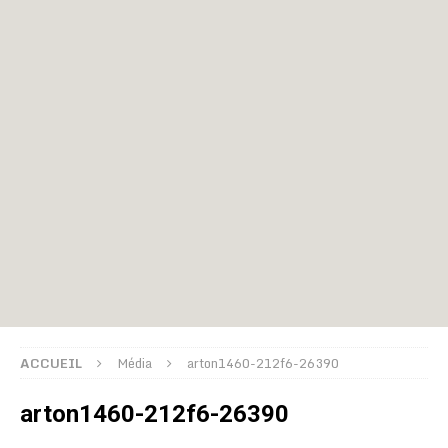
ACCUEIL
Média
arton1460-212f6-26390
arton1460-212f6-26390