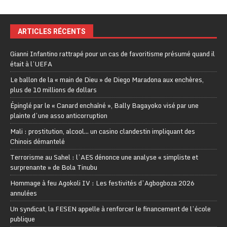
ARTICLES RÉCENTS
Gianni Infantino rattrapé pour un cas de favoritisme présumé quand il
était à l’UEFA
Le ballon de la « main de Dieu » de Diego Maradona aux enchères,
plus de 10 millions de dollars
Épinglé par le « Canard enchaîné », Bally Bagayoko visé par une
plainte d’une asso anticorruption
Mali : prostitution, alcool… un casino clandestin impliquant des
Chinois démantelé
Terrorisme au Sahel : l’AES dénonce une analyse « simpliste et
surprenante » de Bola Tinubu
Hommage à feu Agokoli IV : Les festivités d’Agbogboza 2026
annulées
Un syndicat, la FESEN appelle à renforcer le financement de l’école
publique