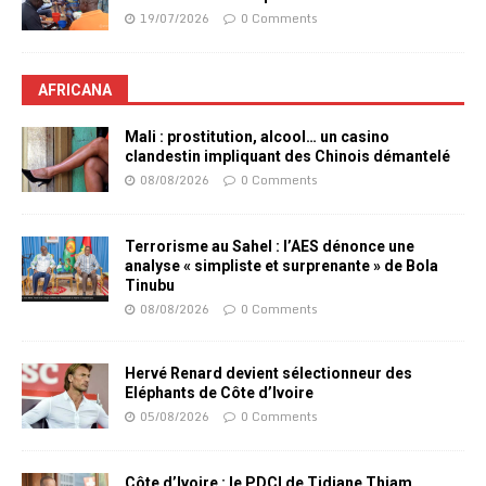
19/07/2026
0 Comments
AFRICANA
Mali : prostitution, alcool… un casino
clandestin impliquant des Chinois démantelé
08/08/2026
0 Comments
Terrorisme au Sahel : l’AES dénonce une
analyse « simpliste et surprenante » de Bola
Tinubu
08/08/2026
0 Comments
Hervé Renard devient sélectionneur des
Eléphants de Côte d’Ivoire
05/08/2026
0 Comments
Côte d’Ivoire : le PDCI de Tidjane Thiam