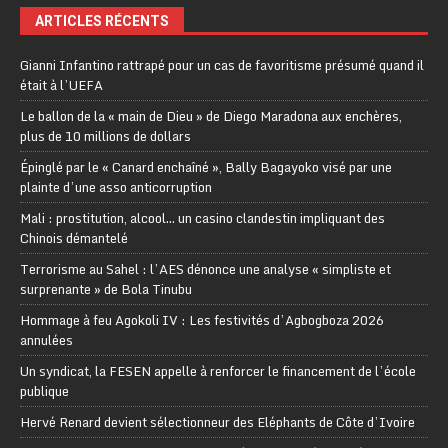
ARTICLES RÉCENTS
Gianni Infantino rattrapé pour un cas de favoritisme présumé quand il
était à l’UEFA
Le ballon de la « main de Dieu » de Diego Maradona aux enchères,
plus de 10 millions de dollars
Épinglé par le « Canard enchaîné », Bally Bagayoko visé par une
plainte d’une asso anticorruption
Mali : prostitution, alcool… un casino clandestin impliquant des
Chinois démantelé
Terrorisme au Sahel : l’AES dénonce une analyse « simpliste et
surprenante » de Bola Tinubu
Hommage à feu Agokoli IV : Les festivités d’Agbogboza 2026
annulées
Un syndicat, la FESEN appelle à renforcer le financement de l’école
publique
Hervé Renard devient sélectionneur des Eléphants de Côte d’Ivoire