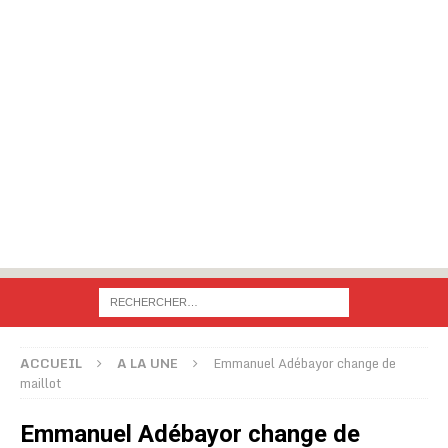
ACCUEIL
A LA UNE
Emmanuel Adébayor change de
maillot
Emmanuel Adébayor change de