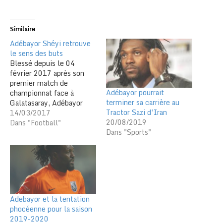
Similaire
Adébayor Shéyi retrouve
le sens des buts
Blessé depuis le 04
février 2017 après son
premier match de
Adébayor pourrait
championnat face à
terminer sa carrière au
Galatasaray, Adébayor
Tractor Sazi d’Iran
shéyi retrouve sa forme
14/03/2017
20/08/2019
et surtout son sens de
Dans "Football"
Dans "Sports"
but. Rétabli de sa
blessures il ya quelques
jours, Shéyi reprend de sa
vigueur et offre le second
but de son club en
championnat. Plus…
Adebayor et la tentation
phocéenne pour la saison
2019-2020