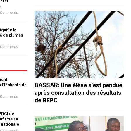
bérer
e
 Comments
ignifie le
é de plumes
 Comments
ient
BASSAR: Une élève s’est pendue
s Eléphants de
après consultation des résultats
 Comments
de BEPC
 PDCI de
nfirme sa
e nationale
 Comments