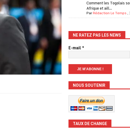
Comment les Togolais son
Afrique et aill...
Par
Rédaction Le Temps
,
NE RATEZ PAS LES NEWS
E-mail
*
NOUS SOUTENIR
TAUX DE CHANGE