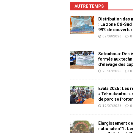
AUTRE TEMPS
Distribution des
: La zone Oti-Sud
99% de couvertur
02/08/2026
0
Sotouboua: Des é
formés aux techn
d’élevage des ca
23/07/2026
0
Evala 2026 : Les 
« Tchoukoutou » e
de porc se frotte
19/07/2026
0
Elargissement de
nationale n°1 : L