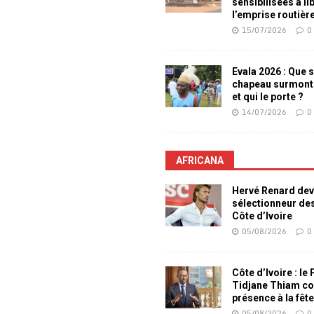
sensibilisées à li
l’emprise routièr
15/07/2026
0
Evala 2026 : Que s
chapeau surmont
et qui le porte ?
14/07/2026
0
AFRICANA
Hervé Renard dev
sélectionneur de
Côte d’Ivoire
05/08/2026
0
Côte d’Ivoire : le
Tidjane Thiam co
présence à la fêt
05/08/2026
0