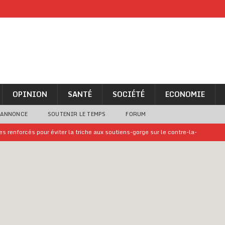
OPINION
SANTÉ
SOCIÉTÉ
ECONOMIE
 ANNONCE
SOUTENIR LE TEMPS
FORUM
 renforcés pour éviter la triche aux soutiens-gorge sur le contre-la-
iam confirme sa présence à la fête nationale
A LA UNE
uelques jours de congés en Grèce
A LA UNE
n billet de loterie gagnant que son propriétaire avait envoyé à un proche