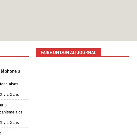
FAIRE UN DON AU JOURNAL
téléphone à
 togolaises
Il y a 2 ans
ains
canisme a de
Il y a 2 ans
e