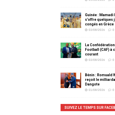
Guinée : Mamadi
s’offre quelques 
congés en Grèce
02/08/2026
0
La Confédération
Football (CAF) à 
courant
02/08/2026
0
Bénin : Romuald
reçoit le milliard
Dangote
01/08/2026
0
SUIVEZ LE TEMPS SUR FACE