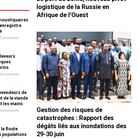
logistique de la Russie en
Afrique de l’Ouest
 moustiquaires
 enregistre
e
 Comments
leveurs
iques
prins
 Comments
revendeurs de
t de la viande
nt les mains
Gestion des risques de
 Comments
catastrophes : Rapport des
dégâts liés aux inondations des
 la Route
29-30 juin
es populations