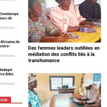
 Doumbouya
jours de
 Comments
 Africaine de
contre-
Des femmes leaders outillées en
médiation des conflits liés à la
 Comments
transhumance
 Wadagni
aire Aliko
 Comments
BOOK