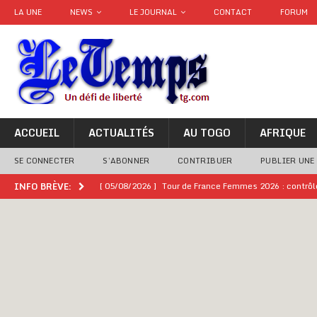
LA UNE
NEWS
LE JOURNAL
CONTACT
FORUM
ACCUEIL
ACTUALITÉS
AU TOGO
AFRIQUE
SE CONNECTER
S’ABONNER
CONTRIBUER
PUBLIER UNE
[ 05/08/2026 ]
Tour de France Femmes 2026 : contrôles
INFO BRÈVE:
montre
GENRE
[ 05/08/2026 ]
Côte d’Ivoire : le PDCI de Tidjane Th
[ 02/08/2026 ]
Guinée : Mamadi Doumbouya s’offre q
[ 02/08/2026 ]
Une factrice arrêtée après avoir volé u
GENRE