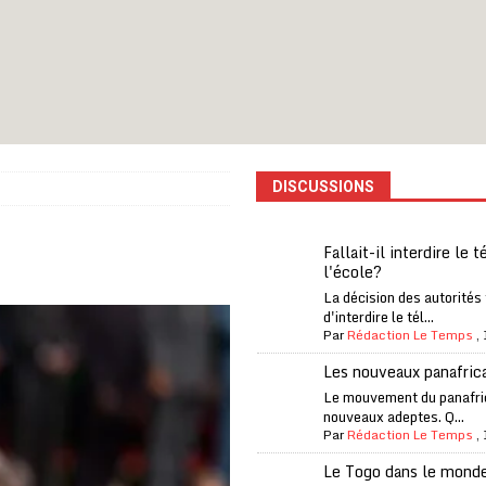
one Oti-Sud enregistre 99% de couverture
A LA UNE
l (CAF) à contre-courant
COOPÉRATION
fantino à la tête de la FIFA
A LA UNE
liardaire Aliko Dangote
A LA UNE
’oxygène financière
ECONOMIE
DISCUSSIONS
 l’Italie et de l’AC Milan, est mort à 66 ans
A LA UNE
 son trophée de la Coupe du monde
MONDE
Fallait-il interdire le 
l'école?
és
A LA UNE
La décision des autorités
EFA menace à «l’unanimité» d’un boycott des Coupes du monde
d'interdire le tél...
Par
Rédaction Le Temps
,
Les nouveaux panafric
 Amnesty International exige une enquête
A LA UNE
Le mouvement du panafri
nouveaux adeptes. Q...
es Eléphants de Côte d’Ivoire
A LA UNE
Par
Rédaction Le Temps
,
Le Togo dans le mond