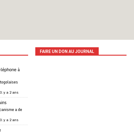
FAIRE UN DON AU JOURNAL
téléphone à
 togolaises
Il y a 2 ans
ains
canisme a de
Il y a 2 ans
e