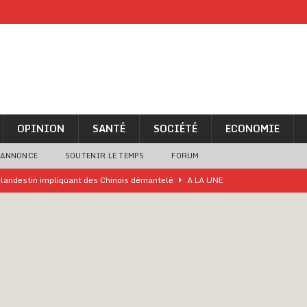
OPINION
SANTÉ
SOCIÉTÉ
ECONOMIE
 ANNONCE
SOUTENIR LE TEMPS
FORUM
o clandestin impliquant des Chinois démantelé
A LA UNE
ne analyse « simpliste et surprenante » de Bola Tinubu
A LA UNE
ivités d’Agbogboza 2026 annulées
A LA UNE
rcer le financement de l’école publique
A LA UNE
es Eléphants de Côte d’Ivoire
A LA UNE
 renforcés pour éviter la triche aux soutiens-gorge sur le contre-la-