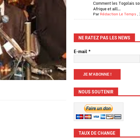
Comment les Togolais son
Afrique et aill...
Par
Rédaction Le Temps
,
NE RATEZ PAS LES NEWS
E-mail
*
NOUS SOUTENIR
TAUX DE CHANGE