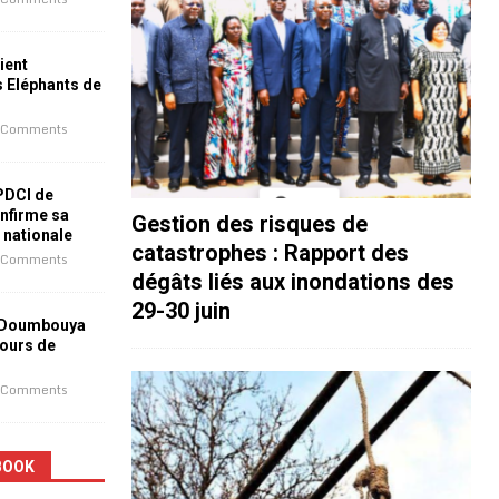
ient
s Eléphants de
 Comments
 PDCI de
nfirme sa
Gestion des risques de
e nationale
catastrophes : Rapport des
 Comments
dégâts liés aux inondations des
29-30 juin
 Doumbouya
jours de
 Comments
BOOK