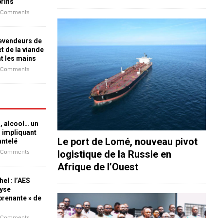
prins
 Comments
revendeurs de
t de la viande
nt les mains
 Comments
n, alcool… un
n impliquant
Le port de Lomé, nouveau pivot
antelé
 Comments
logistique de la Russie en
Afrique de l’Ouest
el : l’AES
lyse
rprenante » de
 Comments