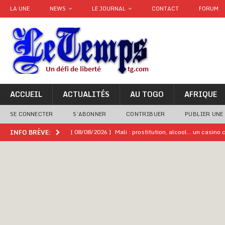
LA UNE
NEWS
LE JOURNAL
CONTACT
FORUM
ACCUEIL
ACTUALITÉS
AU TOGO
AFRIQUE
SE CONNECTER
S’ABONNER
CONTRIBUER
PUBLIER UNE
[ 08/08/2026 ]
Mali : prostitution, alcool… un casin
INFO BRÈVE:
[ 08/08/2026 ]
Terrorisme au Sahel : l’AES dénonce u
[ 08/08/2026 ]
Hommage à feu Agokoli IV : Les fest
[ 08/08/2026 ]
Un syndicat, la FESEN appelle à renfo
[ 05/08/2026 ]
Hervé Renard devient sélectionneur d
[ 05/08/2026 ]
Tour de France Femmes 2026 : contrôles