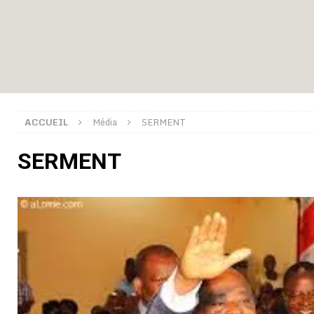
montre
GENRE
[ 05/08/2026 ]
Côte d’Ivoire : le PDCI de Tidjane Th
[ 02/08/2026 ]
Guinée : Mamadi Doumbouya s’offre q
[ 02/08/2026 ]
Une factrice arrêtée après avoir volé u
GENRE
ACCUEIL
Média
SERMENT
[ 02/08/2026 ]
Distribution des moustiquaires : La z
SERMENT
[ 02/08/2026 ]
La Confédération Africaine de Footbal
[ 01/08/2026 ]
Quatre candidats à la succession d’In
[ 01/08/2026 ]
Bénin : Romuald Wadagni reçoit le mil
[ 31/07/2026 ]
Niger : le FMI débloque une bouffée d
[ 08/08/2026 ]
Épinglé par le « Canard enchaîné », Ba
GOUVERNANCE