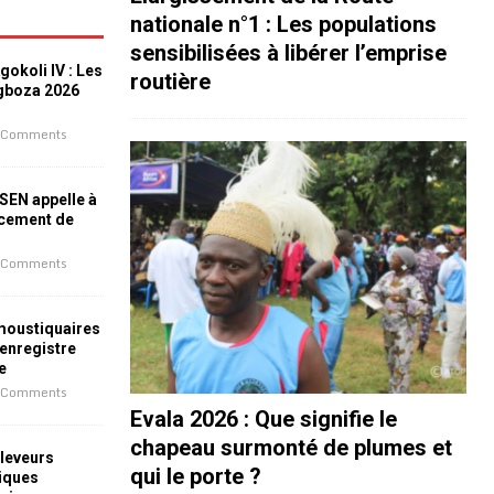
nationale n°1 : Les populations
sensibilisées à libérer l’emprise
okoli IV : Les
routière
ogboza 2026
 Comments
ESEN appelle à
ncement de
 Comments
 moustiquaires
 enregistre
e
 Comments
Evala 2026 : Que signifie le
chapeau surmonté de plumes et
leveurs
qui le porte ?
iques