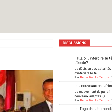
iam confirme sa présence à la fête nationale
A LA UNE
uelques jours de congés en Grèce
A LA UNE
n billet de loterie gagnant que son propriétaire avait envoyé à un proche
DISCUSSIONS
one Oti-Sud enregistre 99% de couverture
A LA UNE
l (CAF) à contre-courant
COOPÉRATION
Fallait-il interdire le 
l'école?
fantino à la tête de la FIFA
A LA UNE
La décision des autorités
liardaire Aliko Dangote
A LA UNE
d'interdire le tél...
Par
Rédaction Le Temps
,
’oxygène financière
ECONOMIE
Les nouveaux panafric
lly Bagayoko visé par une plainte d’une asso anticorruption
Le mouvement du panafri
nouveaux adeptes. Q...
Par
Rédaction Le Temps
,
Le Togo dans le mond