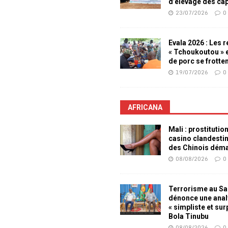
d’élevage des ca
23/07/2026
0
Evala 2026 : Les 
« Tchoukoutou » e
de porc se frotte
19/07/2026
0
AFRICANA
Mali : prostitutio
casino clandesti
des Chinois dém
08/08/2026
0
Terrorisme au Sah
dénonce une ana
« simpliste et su
Bola Tinubu
08/08/2026
0