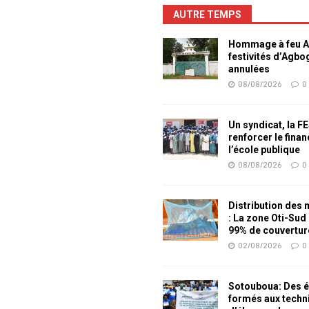
AUTRE TEMPS
Hommage à feu Ag
festivités d’Agb
annulées
08/08/2026
0
Un syndicat, la F
renforcer le fina
l’école publique
08/08/2026
0
Distribution des
: La zone Oti-Sud
99% de couvertur
02/08/2026
0
Sotouboua: Des é
formés aux techn