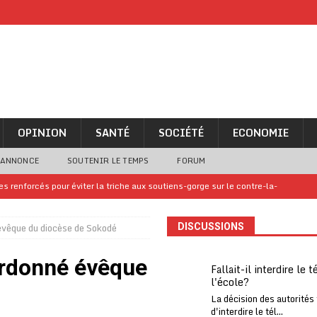
OPINION
SANTÉ
SOCIÉTÉ
ECONOMIE
 ANNONCE
SOUTENIR LE TEMPS
FORUM
 renforcés pour éviter la triche aux soutiens-gorge sur le contre-la-
vêque du diocèse de Sokodé
DISCUSSIONS
iam confirme sa présence à la fête nationale
A LA UNE
uelques jours de congés en Grèce
A LA UNE
rdonné évêque
Fallait-il interdire le 
l'école?
n billet de loterie gagnant que son propriétaire avait envoyé à un proche
La décision des autorités
d'interdire le tél...