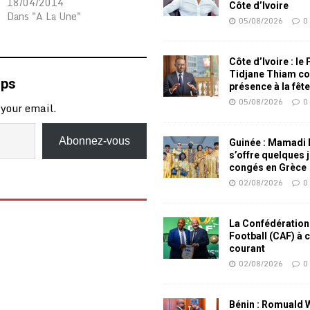
18/04/2014
Côte d’Ivoire
Dans "A La Une"
05/08/2026
0
Côte d’Ivoire : le
Tidjane Thiam co
mps
présence à la fêt
05/08/2026
0
 your email.
Abonnez-vous
Guinée : Mamadi
s’offre quelques 
congés en Grèce
02/08/2026
0
La Confédération
Football (CAF) à 
courant
02/08/2026
0
Bénin : Romuald