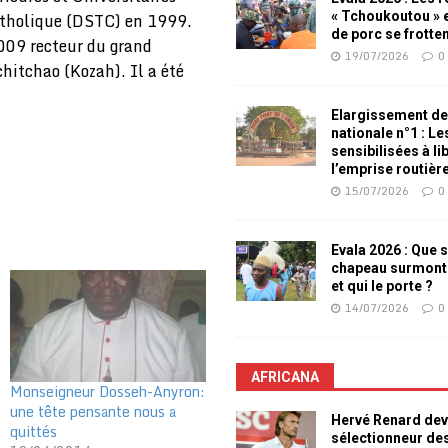
atholique (DSTC) en 1999.
« Tchoukoutou » e
de porc se frotte
009 recteur du grand
19/07/2026
0
hitchao (Kozah). Il a été
Elargissement de
nationale n°1 : L
sensibilisées à li
l’emprise routièr
15/07/2026
0
Evala 2026 : Que s
chapeau surmont
et qui le porte ?
14/07/2026
0
AFRICANA
Monseigneur Dosseh-Anyron:
une tête pensante nous a
Hervé Renard dev
quittés
sélectionneur de