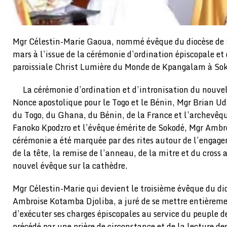
Mgr Célestin-Marie Gaoua, nommé évêque du diocèse de S
mars à l’issue de la cérémonie d’ordination épiscopale et 
paroissiale Christ Lumière du Monde de Kpangalam à So
La cérémonie d’ordination et d’intronisation du nouvel
Nonce apostolique pour le Togo et le Bénin, Mgr Brian U
du Togo, du Ghana, du Bénin, de la France et l’archevêq
Fanoko Kpodzro et l’évêque émérite de Sokodé, Mgr Ambr
cérémonie a été marquée par des rites autour de l’engage
de la tête, la remise de l’anneau, de la mitre et du cross 
nouvel évêque sur la cathèdre.
Mgr Célestin-Marie qui devient le troisième évêque du di
Ambroise Kotamba Djoliba, a juré de se mettre entièrement
d’exécuter ses charges épiscopales au service du peuple d
précédé par une prière de circonstance et de la lecture des