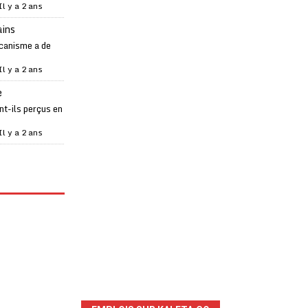
Il y a 2 ans
ains
canisme a de
Il y a 2 ans
e
t-ils perçus en
Il y a 2 ans