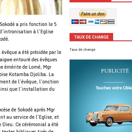
okodé a pris fonction le 5
d’intronisation à l’Eglise
TAUX DE CHANGE
kodé.
Taux de change
 évêque a été présidée par le
daigwe entouré des évêques
ue émérite de Lomé, Mgr
oise Kotamba Djoliba. La
ment de l’évêque, l’onction
ainsi que l’installation du
ocèse de Sokodé après Mgr
 au service de l’Eglise, et
e Dieu. Ce cérémonial a été
 textes bibliques tirés de