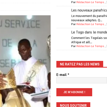
Par
Rédaction Le Temps
,
one Oti-Sud enregistre 99% de couverture
A LA UNE
Les nouveaux panafric
l (CAF) à contre-courant
COOPÉRATION
Le mouvement du panafri
nouveaux adeptes. Q...
fantino à la tête de la FIFA
A LA UNE
Par
Rédaction Le Temps
,
liardaire Aliko Dangote
A LA UNE
Le Togo dans le mond
’oxygène financière
ECONOMIE
Comment les Togolais son
Afrique et aill...
 l’Italie et de l’AC Milan, est mort à 66 ans
A LA UNE
Par
Rédaction Le Temps
,
 son trophée de la Coupe du monde
MONDE
és
A LA UNE
NE RATEZ PAS LES NEWS
EFA menace à «l’unanimité» d’un boycott des Coupes du monde
E-mail
*
 Amnesty International exige une enquête
A LA UNE
es Eléphants de Côte d’Ivoire
A LA UNE
NOUS SOUTENIR