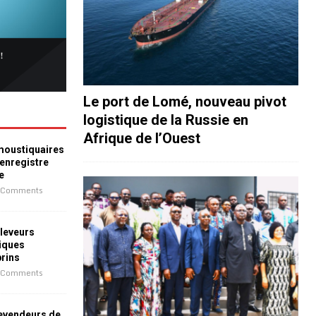
Le port de Lomé, nouveau pivot
logistique de la Russie en
Afrique de l’Ouest
 moustiquaires
 enregistre
e
 Comments
leveurs
iques
prins
 Comments
revendeurs de