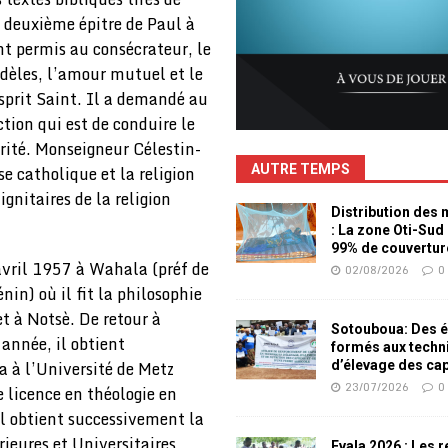
a deuxième épitre de Paul à
nt permis au consécrateur, le
èles, l’amour mutuel et le
Esprit Saint. Il a demandé au
tion qui est de conduire le
rité. Monseigneur Célestin-
se catholique et la religion
AUTRE TEMPS
gnitaires de la religion
Distribution des
: La zone Oti-Sud
99% de couvertur
avril 1957 à Wahala (préf de
02/08/2026
0
in) où il fit la philosophie
t à Notsè. De retour à
Sotouboua: Des é
année, il obtient
formés aux techn
a à l’Université de Metz
d’élevage des ca
23/07/2026
0
 licence en théologie en
il obtient successivement la
ieures et Universitaires
Evala 2026 : Les 