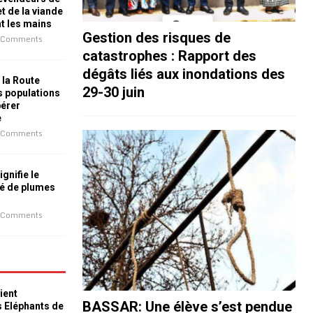
t de la viande
nt les mains
Gestion des risques de
 Comments
catastrophes : Rapport des
dégâts liés aux inondations des
 la Route
29-30 juin
es populations
bérer
e
 Comments
ignifie le
é de plumes
 Comments
ient
BASSAR: Une élève s’est pendue
s Eléphants de