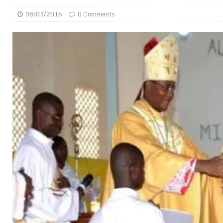
[ 02/08/2026 ]
Distribution des moustiquaires : La z
08/03/2016
0 Comments
[ 02/08/2026 ]
La Confédération Africaine de Footbal
[ 01/08/2026 ]
Quatre candidats à la succession d’In
[ 01/08/2026 ]
Bénin : Romuald Wadagni reçoit le mil
[ 31/07/2026 ]
Niger : le FMI débloque une bouffée d
[ 31/07/2026 ]
Franco Baresi, légendaire défenseur de
[ 31/07/2026 ]
Benjamin Mendy a vendu aux enchères
[ 31/07/2026 ]
Bénin : les membres du Sénat install
[ 31/07/2026 ]
Projet d’investisseurs à la Fifa: l’U
BUSINESS
[ 30/07/2026 ]
Mali : au moins 19 soldats exécutés,
[ 05/08/2026 ]
Hervé Renard devient sélectionneur d