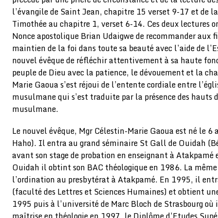
l’évangile de Saint Jean, chapitre 15 verset 9-17 et de l
Timothée au chapitre 1, verset 6-14. Ces deux lectures o
Nonce apostolique Brian Udaigwe de recommander aux fid
maintien de la foi dans toute sa beauté avec l’aide de l’
nouvel évêque de réfléchir attentivement à sa haute fonc
peuple de Dieu avec la patience, le dévouement et la cha
Marie Gaoua s’est réjoui de l’entente cordiale entre l’égli
musulmane qui s’est traduite par la présence des hauts di
musulmane.
Le nouvel évêque, Mgr Célestin-Marie Gaoua est né le 6 
Haho). Il entra au grand séminaire St Gall de Ouidah (Bén
avant son stage de probation en enseignant à Atakpamé e
Ouidah il obtint son BAC théologique en 1986. La même 
l’ordination au presbytérat à Atakpamé. En 1995, il entr
(faculté des Lettres et Sciences Humaines) et obtient une
1995 puis à l’université de Marc Bloch de Strasbourg où 
maîtrise en théologie en 1997, le Diplôme d’Etudes Supér