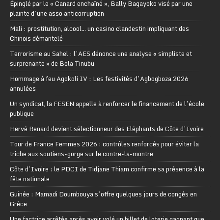
Épinglé par le « Canard enchaîné », Bally Bagayoko visé par une
plainte d’une asso anticorruption
Mali : prostitution, alcool… un casino clandestin impliquant des
Chinois démantelé
Terrorisme au Sahel : l’AES dénonce une analyse « simpliste et
surprenante » de Bola Tinubu
Hommage à feu Agokoli IV : Les festivités d’Agbogboza 2026
annulées
Un syndicat, la FESEN appelle à renforcer le financement de l’école
publique
Hervé Renard devient sélectionneur des Eléphants de Côte d’Ivoire
Tour de France Femmes 2026 : contrôles renforcés pour éviter la
triche aux soutiens-gorge sur le contre-la-montre
Côte d’Ivoire : le PDCI de Tidjane Thiam confirme sa présence à la
fête nationale
Guinée : Mamadi Doumbouya s’offre quelques jours de congés en
Grèce
Une factrice arrêtée après avoir volé un billet de loterie gagnant que