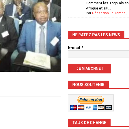
Comment les Togolais son
Afrique et aill...
Par
Rédaction Le Temps
,
NE RATEZ PAS LES NEWS
E-mail
*
NOUS SOUTENIR
TAUX DE CHANGE