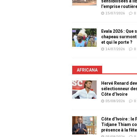
sensibilisées à li
l’emprise routièr
15/07/2026
0
Evala 2026 : Que s
chapeau surmont
et qui le porte ?
14/07/2026
0
AFRICANA
Hervé Renard dev
sélectionneur de
Côte d’Ivoire
05/08/2026
0
Côte d’Ivoire : le
Tidjane Thiam co
présence à la fêt
05/08/2026
0