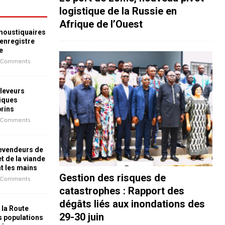
logistique de la Russie en
Afrique de l’Ouest
 moustiquaires
 enregistre
e
 Comments
leveurs
iques
prins
 Comments
revendeurs de
t de la viande
nt les mains
Gestion des risques de
 Comments
catastrophes : Rapport des
dégâts liés aux inondations des
 la Route
29-30 juin
es populations