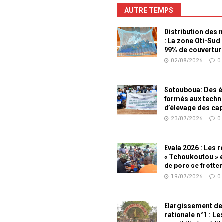
AUTRE TEMPS
Distribution des
: La zone Oti-Sud
99% de couvertur
02/08/2026
0
Sotouboua: Des é
formés aux techn
d’élevage des ca
23/07/2026
0
Evala 2026 : Les 
« Tchoukoutou » e
de porc se frotte
19/07/2026
0
Elargissement de
nationale n°1 : L