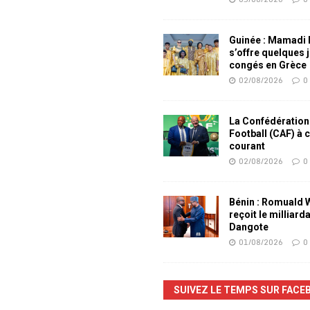
Guinée : Mamadi
s’offre quelques 
congés en Grèce
02/08/2026
0
La Confédération
Football (CAF) à 
courant
02/08/2026
0
Bénin : Romuald
reçoit le milliard
Dangote
01/08/2026
0
SUIVEZ LE TEMPS SUR FACE