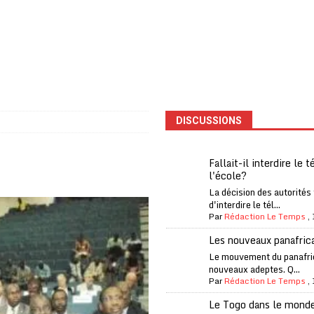
one Oti-Sud enregistre 99% de couverture
A LA UNE
l (CAF) à contre-courant
COOPÉRATION
fantino à la tête de la FIFA
A LA UNE
liardaire Aliko Dangote
A LA UNE
’oxygène financière
ECONOMIE
DISCUSSIONS
 l’Italie et de l’AC Milan, est mort à 66 ans
A LA UNE
 son trophée de la Coupe du monde
MONDE
Fallait-il interdire le 
l'école?
és
A LA UNE
La décision des autorités
EFA menace à «l’unanimité» d’un boycott des Coupes du monde
d'interdire le tél...
Par
Rédaction Le Temps
,
Les nouveaux panafric
 Amnesty International exige une enquête
A LA UNE
Le mouvement du panafri
nouveaux adeptes. Q...
es Eléphants de Côte d’Ivoire
A LA UNE
Par
Rédaction Le Temps
,
Le Togo dans le mond