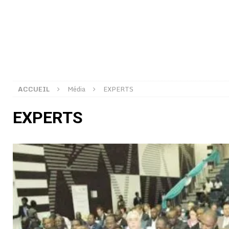
[ 02/08/2026 ]
Distribution des moustiquaires : La z
[ 02/08/2026 ]
La Confédération Africaine de Footbal
[ 01/08/2026 ]
Quatre candidats à la succession d’In
[ 01/08/2026 ]
Bénin : Romuald Wadagni reçoit le mil
[ 31/07/2026 ]
Niger : le FMI débloque une bouffée d
ACCUEIL
Média
EXPERTS
[ 31/07/2026 ]
Franco Baresi, légendaire défenseur de
EXPERTS
[ 31/07/2026 ]
Benjamin Mendy a vendu aux enchères
[ 31/07/2026 ]
Bénin : les membres du Sénat install
[ 31/07/2026 ]
Projet d’investisseurs à la Fifa: l’U
BUSINESS
[ 30/07/2026 ]
Mali : au moins 19 soldats exécutés,
[ 05/08/2026 ]
Hervé Renard devient sélectionneur d