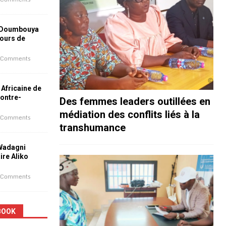
 Doumbouya
jours de
 Comments
 Africaine de
contre-
Des femmes leaders outillées en
médiation des conflits liés à la
 Comments
transhumance
 Wadagni
aire Aliko
 Comments
BOOK