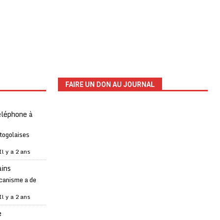
FAIRE UN DON AU JOURNAL
téléphone à
 togolaises
Il y a 2 ans
ains
canisme a de
Il y a 2 ans
e