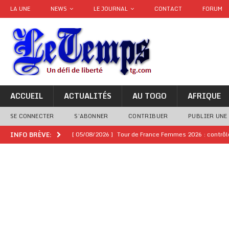
LA UNE
NEWS
LE JOURNAL
CONTACT
FORUM
ACCUEIL
ACTUALITÉS
AU TOGO
AFRIQUE
SE CONNECTER
S’ABONNER
CONTRIBUER
PUBLIER UNE
[ 05/08/2026 ]
Tour de France Femmes 2026 : contrôles
INFO BRÈVE:
montre
GENRE
[ 05/08/2026 ]
Côte d’Ivoire : le PDCI de Tidjane Th
[ 02/08/2026 ]
Guinée : Mamadi Doumbouya s’offre q
[ 02/08/2026 ]
Une factrice arrêtée après avoir volé u
GENRE