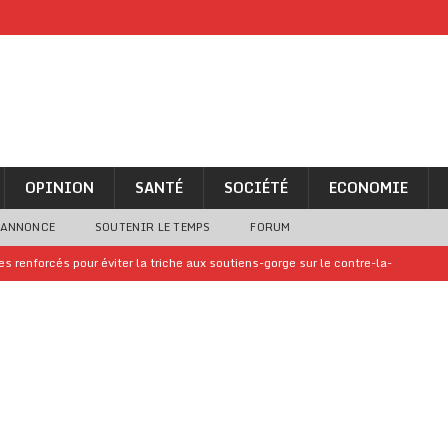
OPINION
SANTÉ
SOCIÉTÉ
ECONOMIE
 ANNONCE
SOUTENIR LE TEMPS
FORUM
 renforcés pour éviter la triche aux soutiens-gorge sur le contre-la-
iam confirme sa présence à la fête nationale
A LA UNE
uelques jours de congés en Grèce
A LA UNE
n billet de loterie gagnant que son propriétaire avait envoyé à un proche