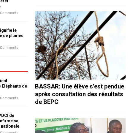
bérer
e
 Comments
ignifie le
é de plumes
 Comments
ient
BASSAR: Une élève s’est pendue
s Eléphants de
après consultation des résultats
 Comments
de BEPC
 PDCI de
nfirme sa
e nationale
 Comments