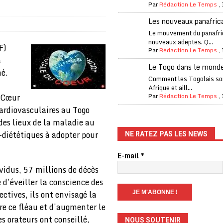
Par
Rédaction Le Temps
,
one Oti-Sud enregistre 99% de couverture
A LA UNE
Les nouveaux panafric
l (CAF) à contre-courant
COOPÉRATION
Le mouvement du panafri
nouveaux adeptes. Q...
fantino à la tête de la FIFA
A LA UNE
F)
Par
Rédaction Le Temps
,
a
liardaire Aliko Dangote
A LA UNE
Le Togo dans le mond
mé.
’oxygène financière
ECONOMIE
Comment les Togolais son
Afrique et aill...
 l’Italie et de l’AC Milan, est mort à 66 ans
A LA UNE
u Cœur
Par
Rédaction Le Temps
,
ardiovasculaires au Togo
 son trophée de la Coupe du monde
MONDE
des lieux de la maladie au
és
A LA UNE
-diététiques à adopter pour
NE RATEZ PAS LES NEWS
EFA menace à «l’unanimité» d’un boycott des Coupes du monde
E-mail
*
ividus, 57 millions de décès
 Amnesty International exige une enquête
A LA UNE
 d’éveiller la conscience des
tives, ils ont envisagé la
es Eléphants de Côte d’Ivoire
A LA UNE
re ce fléau et d’augmenter le
s orateurs ont conseillé,
NOUS SOUTENIR