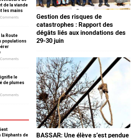
t de la viande
nt les mains
Gestion des risques de
 Comments
catastrophes : Rapport des
dégâts liés aux inondations des
 la Route
29-30 juin
es populations
bérer
e
 Comments
ignifie le
é de plumes
 Comments
ient
BASSAR: Une élève s’est pendue
s Eléphants de