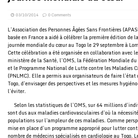
[ 02/08/2026 ]
Distribution des moustiquaires : La z
03/10/2014
0 Comments
[ 02/08/2026 ]
La Confédération Africaine de Footbal
[ 01/08/2026 ]
Quatre candidats à la succession d’In
L’Association des Personnes Âgées Sans Frontières (APAS
basée en France a aidé à célébrer la première édition de l
[ 01/08/2026 ]
Bénin : Romuald Wadagni reçoit le mil
journée mondiale du cœur au Togo le 29 septembre à Lo
[ 31/07/2026 ]
Niger : le FMI débloque une bouffée d
Cette célébration a été organisée en collaboration avec le
[ 31/07/2026 ]
Franco Baresi, légendaire défenseur de
ministère de la Santé, l’OMS, la Fédération Mondiale d
et le Programme National de Lutte contre les Maladies C
[ 31/07/2026 ]
Benjamin Mendy a vendu aux enchères
(PNLMC). Elle a permis aux organisateurs de faire l’état 
[ 31/07/2026 ]
Bénin : les membres du Sénat install
Togo, d’envisager des perspectives et les mesures hygiéno
[ 31/07/2026 ]
Projet d’investisseurs à la Fifa: l’U
l’éviter.
BUSINESS
Selon les statistiques de l’OMS, sur 64 millions d’ind
[ 30/07/2026 ]
Mali : au moins 19 soldats exécutés,
sont dus aux maladies cardiovasculaires d’où la nécessité
populations sur l’ampleur de ces maladies. Comme perspec
[ 05/08/2026 ]
Hervé Renard devient sélectionneur d
mise en place d’un programme approprié pour lutter cont
nombre de médecins spécialisés en cardiologie au Togo. Le