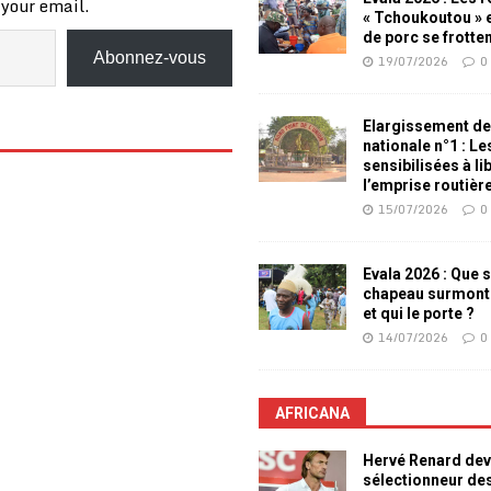
 your email.
« Tchoukoutou » e
de porc se frotte
Abonnez-vous
19/07/2026
0
Elargissement de
nationale n°1 : L
sensibilisées à li
l’emprise routièr
15/07/2026
0
Evala 2026 : Que s
chapeau surmont
et qui le porte ?
14/07/2026
0
AFRICANA
Hervé Renard dev
sélectionneur de