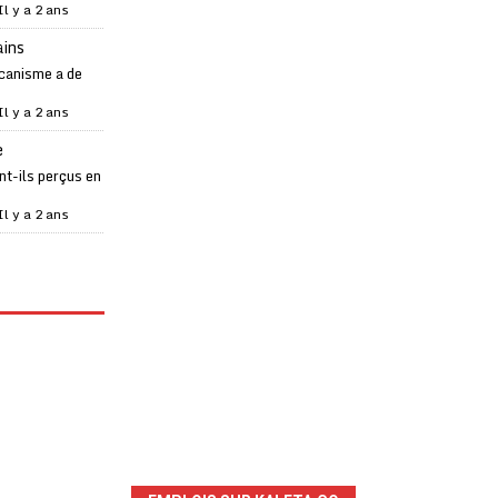
Il y a 2 ans
ains
canisme a de
Il y a 2 ans
e
t-ils perçus en
Il y a 2 ans