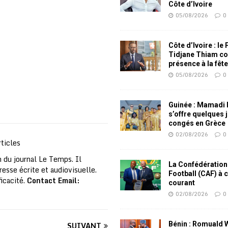
Côte d’Ivoire
05/08/2026
0
Côte d’Ivoire : le
Tidjane Thiam co
présence à la fêt
05/08/2026
0
Guinée : Mamadi
s’offre quelques 
congés en Grèce
02/08/2026
0
ticles
 du journal Le Temps. Il
La Confédération
resse écrite et audiovisuelle.
Football (CAF) à 
ficacité.
Contact Email:
courant
02/08/2026
0
SUIVANT
Bénin : Romuald