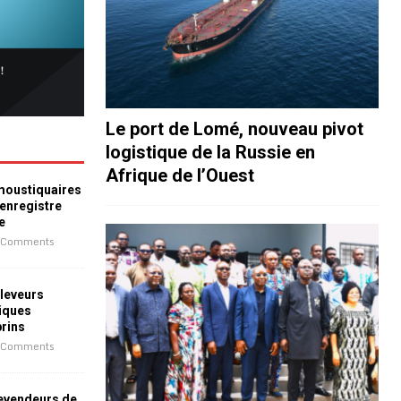
Le port de Lomé, nouveau pivot
logistique de la Russie en
Afrique de l’Ouest
 moustiquaires
 enregistre
e
 Comments
leveurs
iques
prins
 Comments
revendeurs de