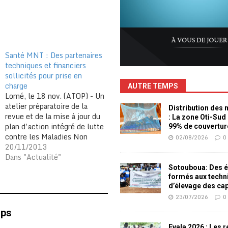
Santé MNT : Des partenaires
techniques et financiers
sollicités pour prise en
charge
AUTRE TEMPS
Lomé, le 18 nov. (ATOP) - Un
atelier préparatoire de la
Distribution des
revue et de la mise à jour du
: La zone Oti-Sud
plan d’action intégré de lutte
99% de couvertur
contre les Maladies Non
02/08/2026
0
Transmissibles (MNT) 2012-
20/11/2013
2015 a réuni des partenaires
Dans "Actualité"
techniques et financiers à
Sotouboua: Des é
Lomé. Cette rencontre, à
formés aux techn
l’actif du Programme
d’élevage des ca
National de Lutte contre…
23/07/2026
0
mps
Evala 2026 : Les 