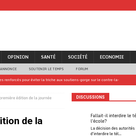
OPINION
SANTÉ
SOCIÉTÉ
ECONOMIE
 ANNONCE
SOUTENIR LE TEMPS
FORUM
 renforcés pour éviter la triche aux soutiens-gorge sur le contre-la-
première édition de la journée
DISCUSSIONS
iam confirme sa présence à la fête nationale
A LA UNE
uelques jours de congés en Grèce
A LA UNE
Fallait-il interdire le 
tion de la
l'école?
n billet de loterie gagnant que son propriétaire avait envoyé à un proche
La décision des autorités
d'interdire le tél...