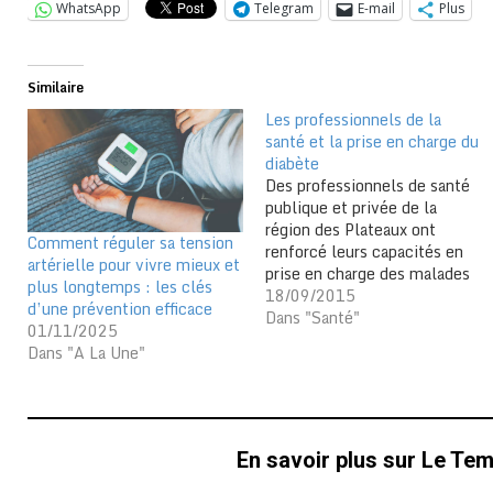
WhatsApp
Telegram
E-mail
Plus
Similaire
Les professionnels de la
santé et la prise en charge du
diabète
Des professionnels de santé
publique et privée de la
région des Plateaux ont
Comment réguler sa tension
renforcé leurs capacités en
artérielle pour vivre mieux et
prise en charge des malades
plus longtemps : les clés
de diabète du 14 au 16
18/09/2015
d’une prévention efficace
septembre à Atakpamé, une
Dans "Santé"
01/11/2025
formation initiée par l’ONG
Dans "A La Une"
Cercle d’Elites pour la
Recherche Sociologique et le
Développement à la Base
(CERS-D. Base)…
En savoir plus sur Le Te