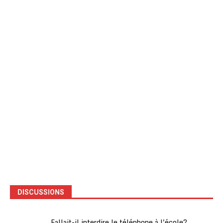
DISCUSSIONS
Fallait-il interdire le téléphone à l'école?