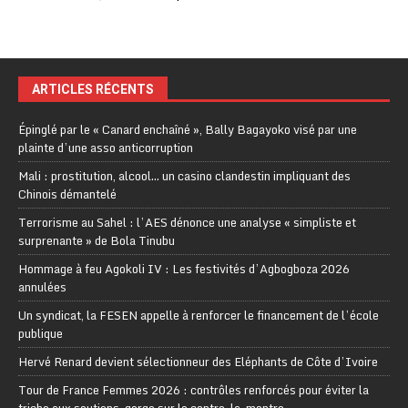
ARTICLES RÉCENTS
Épinglé par le « Canard enchaîné », Bally Bagayoko visé par une
plainte d’une asso anticorruption
Mali : prostitution, alcool… un casino clandestin impliquant des
Chinois démantelé
Terrorisme au Sahel : l’AES dénonce une analyse « simpliste et
surprenante » de Bola Tinubu
Hommage à feu Agokoli IV : Les festivités d’Agbogboza 2026
annulées
Un syndicat, la FESEN appelle à renforcer le financement de l’école
publique
Hervé Renard devient sélectionneur des Eléphants de Côte d’Ivoire
Tour de France Femmes 2026 : contrôles renforcés pour éviter la