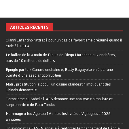
ARTICLES RÉCENTS
Gianni Infantino rattrapé pour un cas de favoritisme présumé quand il
était à l’UEFA
Le ballon de la « main de Dieu » de Diego Maradona aux enchères,
plus de 10 millions de dollars
Épinglé par le « Canard enchaîné », Bally Bagayoko visé par une
plainte d’une asso anticorruption
Mali : prostitution, alcool… un casino clandestin impliquant des
Chinois démantelé
Terrorisme au Sahel : l’AES dénonce une analyse « simpliste et
surprenante » de Bola Tinubu
Hommage à feu Agokoli IV : Les festivités d’Agbogboza 2026
annulées
Un syndicat, la FESEN appelle à renforcer le financement de l’école