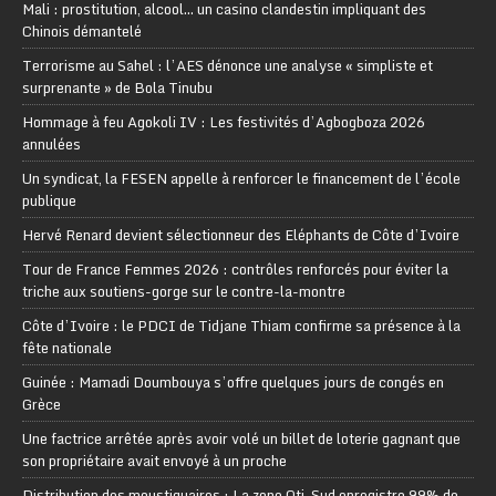
Mali : prostitution, alcool… un casino clandestin impliquant des
Chinois démantelé
Terrorisme au Sahel : l’AES dénonce une analyse « simpliste et
surprenante » de Bola Tinubu
Hommage à feu Agokoli IV : Les festivités d’Agbogboza 2026
annulées
Un syndicat, la FESEN appelle à renforcer le financement de l’école
publique
Hervé Renard devient sélectionneur des Eléphants de Côte d’Ivoire
Tour de France Femmes 2026 : contrôles renforcés pour éviter la
triche aux soutiens-gorge sur le contre-la-montre
Côte d’Ivoire : le PDCI de Tidjane Thiam confirme sa présence à la
fête nationale
Guinée : Mamadi Doumbouya s’offre quelques jours de congés en
Grèce
Une factrice arrêtée après avoir volé un billet de loterie gagnant que
son propriétaire avait envoyé à un proche
Distribution des moustiquaires : La zone Oti-Sud enregistre 99% de