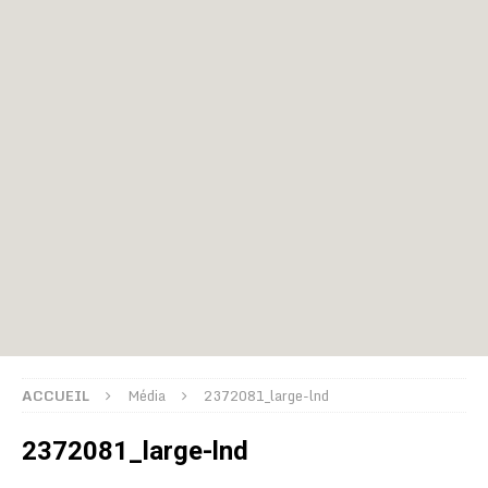
ACCUEIL
Média
2372081_large-lnd
2372081_large-lnd