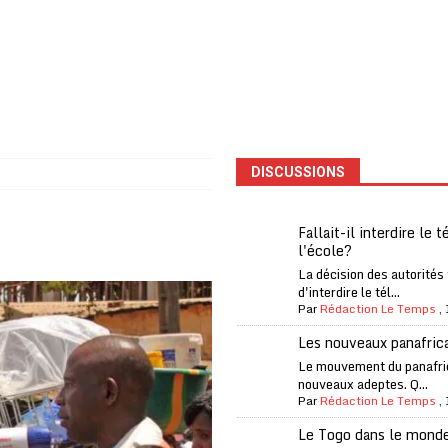
one Oti-Sud enregistre 99% de couverture
A LA UNE
l (CAF) à contre-courant
COOPÉRATION
fantino à la tête de la FIFA
A LA UNE
liardaire Aliko Dangote
A LA UNE
’oxygène financière
ECONOMIE
DISCUSSIONS
 l’Italie et de l’AC Milan, est mort à 66 ans
A LA UNE
 son trophée de la Coupe du monde
MONDE
Fallait-il interdire le 
l'école?
és
A LA UNE
La décision des autorités
EFA menace à «l’unanimité» d’un boycott des Coupes du monde
d'interdire le tél...
Par
Rédaction Le Temps
,
Les nouveaux panafric
 Amnesty International exige une enquête
A LA UNE
Le mouvement du panafri
nouveaux adeptes. Q...
es Eléphants de Côte d’Ivoire
A LA UNE
Par
Rédaction Le Temps
,
Le Togo dans le mond