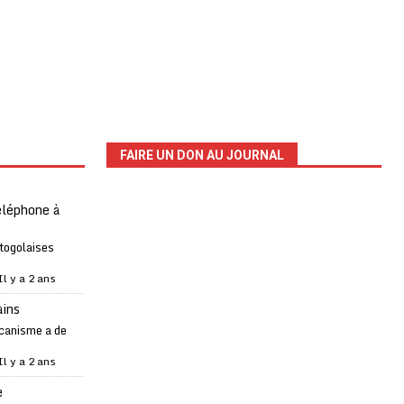
FAIRE UN DON AU JOURNAL
téléphone à
 togolaises
Il y a 2 ans
ains
canisme a de
Il y a 2 ans
e