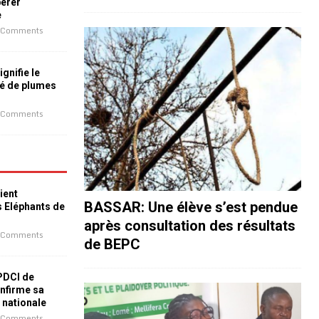
bérer
e
 Comments
ignifie le
é de plumes
 Comments
ient
BASSAR: Une élève s’est pendue
s Eléphants de
après consultation des résultats
 Comments
de BEPC
 PDCI de
nfirme sa
e nationale
 Comments