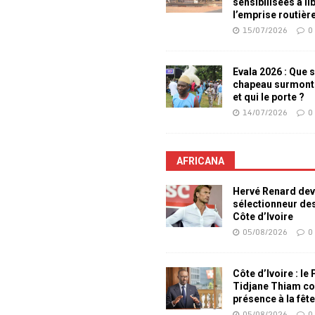
sensibilisées à li
l’emprise routièr
15/07/2026
0
Evala 2026 : Que s
chapeau surmont
et qui le porte ?
14/07/2026
0
AFRICANA
Hervé Renard dev
sélectionneur de
Côte d’Ivoire
05/08/2026
0
Côte d’Ivoire : le
Tidjane Thiam co
présence à la fêt
05/08/2026
0