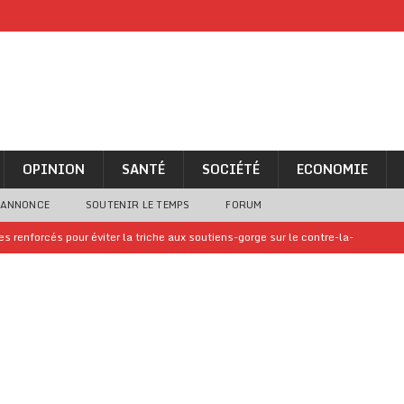
OPINION
SANTÉ
SOCIÉTÉ
ECONOMIE
 ANNONCE
SOUTENIR LE TEMPS
FORUM
 renforcés pour éviter la triche aux soutiens-gorge sur le contre-la-
iam confirme sa présence à la fête nationale
A LA UNE
uelques jours de congés en Grèce
A LA UNE
n billet de loterie gagnant que son propriétaire avait envoyé à un proche