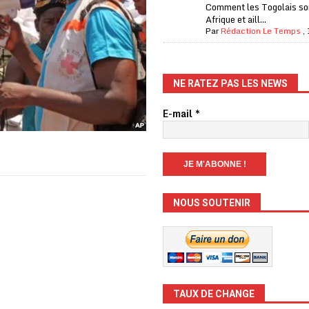
Comment les Togolais son
Afrique et aill...
Par
Rédaction Le Temps
,
NE RATEZ PAS LES NEWS
E-mail
*
NOUS SOUTENIR
TAUX DE CHANGE