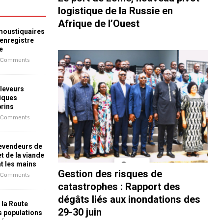
logistique de la Russie en
Afrique de l’Ouest
 moustiquaires
 enregistre
e
 Comments
leveurs
iques
prins
 Comments
revendeurs de
t de la viande
nt les mains
Gestion des risques de
 Comments
catastrophes : Rapport des
dégâts liés aux inondations des
 la Route
29-30 juin
es populations