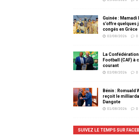
Guinée : Mamadi
s’offre quelques 
congés en Grèce
02/08/2026
0
La Confédération
Football (CAF) à 
courant
02/08/2026
0
Bénin : Romuald
reçoit le milliard
Dangote
01/08/2026
0
SUIVEZ LE TEMPS SUR FACE