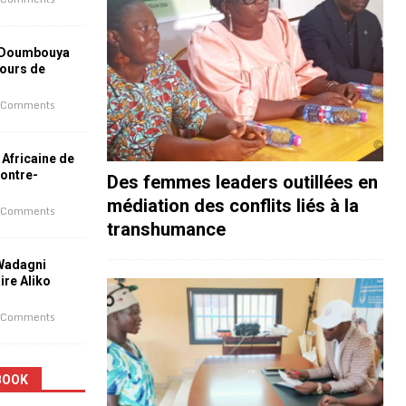
 Doumbouya
jours de
 Comments
 Africaine de
contre-
Des femmes leaders outillées en
médiation des conflits liés à la
 Comments
transhumance
 Wadagni
aire Aliko
 Comments
BOOK