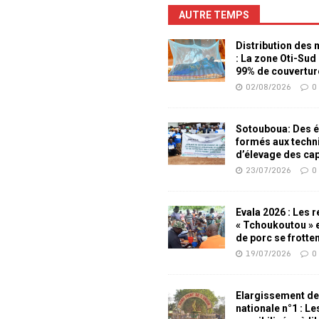
AUTRE TEMPS
Distribution des
: La zone Oti-Sud
99% de couvertur
02/08/2026
0
Sotouboua: Des é
formés aux techn
d’élevage des ca
23/07/2026
0
Evala 2026 : Les 
« Tchoukoutou » e
de porc se frotte
19/07/2026
0
Elargissement de
nationale n°1 : L