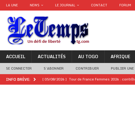
LA UNE
NEWS
LE JOURNAL
CONTACT
FORUM
ACCUEIL
ACTUALITÉS
AU TOGO
AFRIQUE
SE CONNECTER
S’ABONNER
CONTRIBUER
PUBLIER UNE
[ 05/08/2026 ]
Tour de France Femmes 2026 : contrôles
INFO BRÈVE:
montre
GENRE
[ 05/08/2026 ]
Côte d’Ivoire : le PDCI de Tidjane Th
[ 02/08/2026 ]
Guinée : Mamadi Doumbouya s’offre q
[ 02/08/2026 ]
Une factrice arrêtée après avoir volé u
GENRE