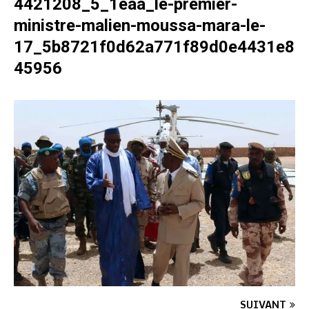
4421208_5_1eaa_le-premier-
ministre-malien-moussa-mara-le-
17_5b8721f0d62a771f89d0e4431e8
45956
SUIVANT