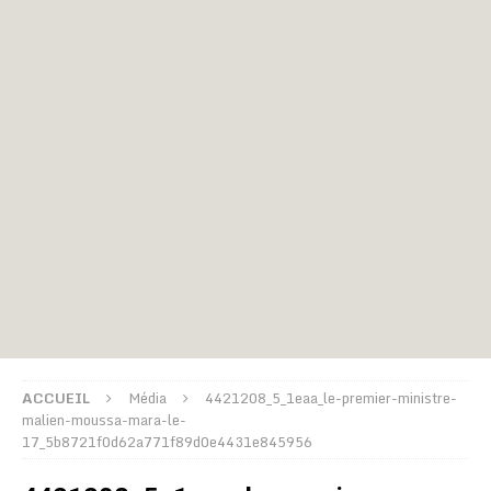
ACCUEIL
Média
4421208_5_1eaa_le-premier-ministre-
malien-moussa-mara-le-
17_5b8721f0d62a771f89d0e4431e845956