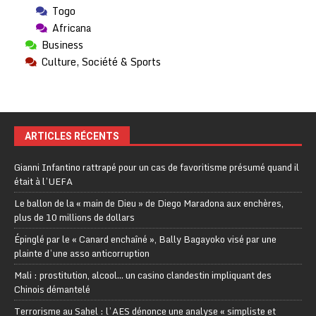
Togo
Africana
Business
Culture, Société & Sports
ARTICLES RÉCENTS
Gianni Infantino rattrapé pour un cas de favoritisme présumé quand il
était à l’UEFA
Le ballon de la « main de Dieu » de Diego Maradona aux enchères,
plus de 10 millions de dollars
Épinglé par le « Canard enchaîné », Bally Bagayoko visé par une
plainte d’une asso anticorruption
Mali : prostitution, alcool… un casino clandestin impliquant des
Chinois démantelé
Terrorisme au Sahel : l’AES dénonce une analyse « simpliste et