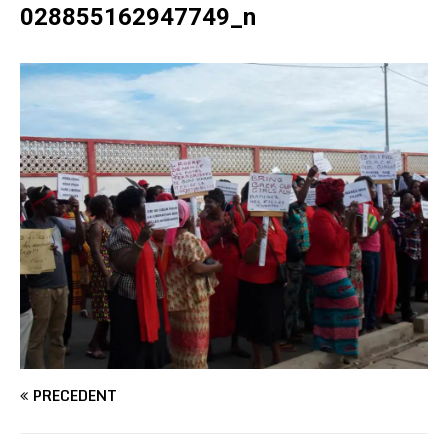
028855162947749_n
PRÉCÉDENT