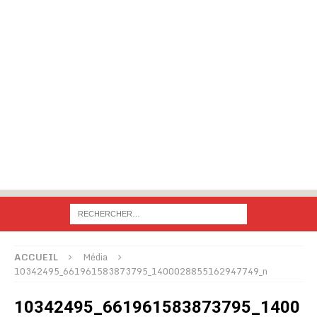
ACCUEIL
Média
10342495_661961583873795_1400028855162947749_n
10342495_661961583873795_1400