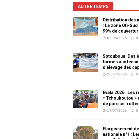
AUTRE TEMPS
Distribution des
: La zone Oti-Sud
99% de couvertur
02/08/2026
0
Sotouboua: Des é
formés aux techn
d’élevage des ca
23/07/2026
0
Evala 2026 : Les 
« Tchoukoutou » e
de porc se frotte
19/07/2026
0
Elargissement de
nationale n°1 : L