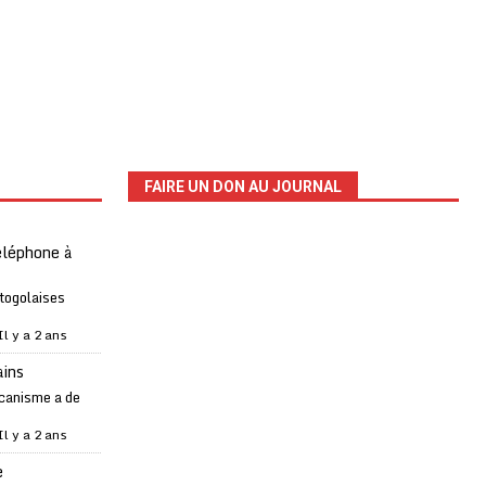
FAIRE UN DON AU JOURNAL
téléphone à
 togolaises
Il y a 2 ans
ains
canisme a de
Il y a 2 ans
e