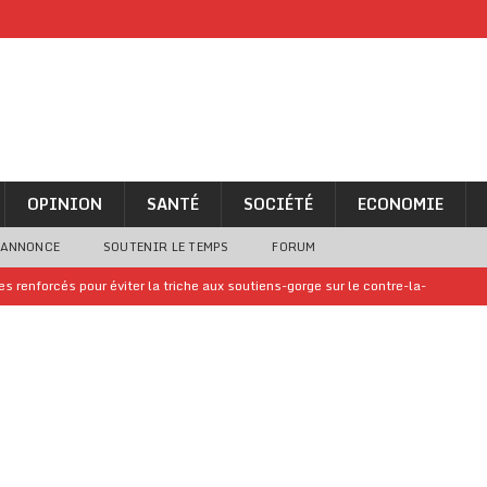
OPINION
SANTÉ
SOCIÉTÉ
ECONOMIE
 ANNONCE
SOUTENIR LE TEMPS
FORUM
 renforcés pour éviter la triche aux soutiens-gorge sur le contre-la-
iam confirme sa présence à la fête nationale
A LA UNE
uelques jours de congés en Grèce
A LA UNE
n billet de loterie gagnant que son propriétaire avait envoyé à un proche