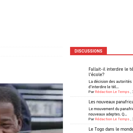
one Oti-Sud enregistre 99% de couverture
A LA UNE
l (CAF) à contre-courant
COOPÉRATION
fantino à la tête de la FIFA
A LA UNE
liardaire Aliko Dangote
A LA UNE
’oxygène financière
ECONOMIE
DISCUSSIONS
 l’Italie et de l’AC Milan, est mort à 66 ans
A LA UNE
 son trophée de la Coupe du monde
MONDE
Fallait-il interdire le 
l'école?
és
A LA UNE
La décision des autorités
EFA menace à «l’unanimité» d’un boycott des Coupes du monde
d'interdire le tél...
Par
Rédaction Le Temps
,
Les nouveaux panafric
 Amnesty International exige une enquête
A LA UNE
Le mouvement du panafri
nouveaux adeptes. Q...
es Eléphants de Côte d’Ivoire
A LA UNE
Par
Rédaction Le Temps
,
Le Togo dans le mond