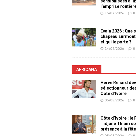
sensibilisées à li
l’emprise routièr
15/07/2026
0
Evala 2026 : Que s
chapeau surmont
et qui le porte ?
14/07/2026
0
AFRICANA
Hervé Renard dev
sélectionneur de
Côte d’Ivoire
05/08/2026
0
Côte d’Ivoire : le
Tidjane Thiam co
présence à la fêt
05/08/2026
0