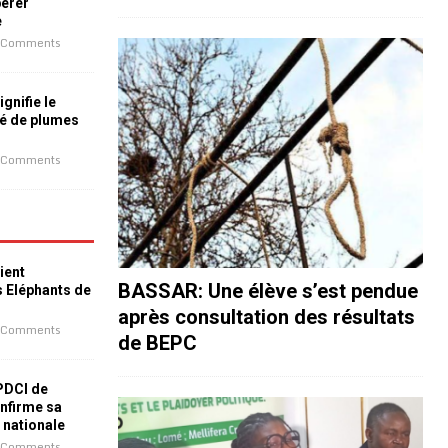
bérer
e
 Comments
ignifie le
é de plumes
 Comments
ient
BASSAR: Une élève s’est pendue
s Eléphants de
après consultation des résultats
 Comments
de BEPC
 PDCI de
nfirme sa
e nationale
 Comments