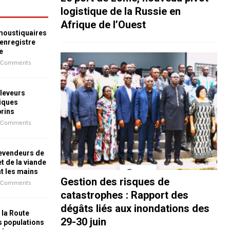
logistique de la Russie en
Afrique de l’Ouest
 moustiquaires
 enregistre
e
 Comments
leveurs
iques
prins
 Comments
revendeurs de
t de la viande
nt les mains
Gestion des risques de
 Comments
catastrophes : Rapport des
dégâts liés aux inondations des
 la Route
29-30 juin
es populations