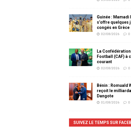
Guinée : Mamadi
s’offre quelques 
congés en Grèce
02/08/2026
0
La Confédération
Football (CAF) à 
courant
02/08/2026
0
Bénin : Romuald
reçoit le milliard
Dangote
01/08/2026
0
SUIVEZ LE TEMPS SUR FACE