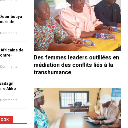
 Doumbouya
jours de
 Comments
 Africaine de
contre-
Des femmes leaders outillées en
médiation des conflits liés à la
 Comments
transhumance
 Wadagni
aire Aliko
 Comments
BOOK