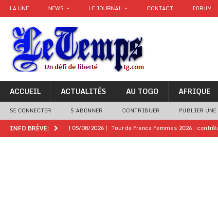
LA UNE
NEWS
LE JOURNAL
CONTACT
FORUM
ACCUEIL
ACTUALITÉS
AU TOGO
AFRIQUE
SE CONNECTER
S’ABONNER
CONTRIBUER
PUBLIER UNE
[ 05/08/2026 ]
Tour de France Femmes 2026 : contrôles
INFO BRÈVE:
montre
GENRE
[ 05/08/2026 ]
Côte d’Ivoire : le PDCI de Tidjane Th
[ 02/08/2026 ]
Guinée : Mamadi Doumbouya s’offre q
[ 02/08/2026 ]
Une factrice arrêtée après avoir volé u
GENRE