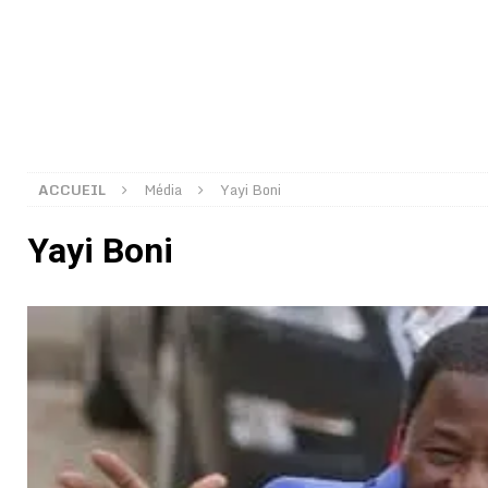
[ 02/08/2026 ]
Distribution des moustiquaires : La z
[ 02/08/2026 ]
La Confédération Africaine de Footbal
[ 01/08/2026 ]
Quatre candidats à la succession d’In
[ 01/08/2026 ]
Bénin : Romuald Wadagni reçoit le mil
[ 31/07/2026 ]
Niger : le FMI débloque une bouffée d
ACCUEIL
Média
Yayi Boni
[ 31/07/2026 ]
Franco Baresi, légendaire défenseur de
Yayi Boni
[ 31/07/2026 ]
Benjamin Mendy a vendu aux enchères
[ 31/07/2026 ]
Bénin : les membres du Sénat install
[ 31/07/2026 ]
Projet d’investisseurs à la Fifa: l’U
BUSINESS
[ 30/07/2026 ]
Mali : au moins 19 soldats exécutés,
[ 05/08/2026 ]
Hervé Renard devient sélectionneur d