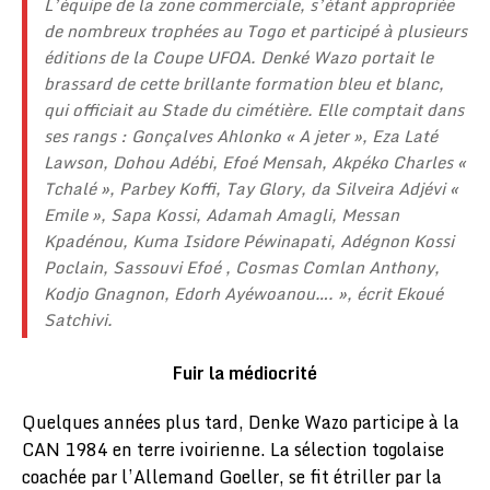
L’équipe de la zone commerciale, s’étant appropriée
de nombreux trophées au Togo et participé à plusieurs
éditions de la Coupe UFOA. Denké Wazo portait le
brassard de cette brillante formation bleu et blanc,
qui officiait au Stade du cimétière. Elle comptait dans
ses rangs : Gonçalves Ahlonko « A jeter », Eza Laté
Lawson, Dohou Adébi, Efoé Mensah, Akpéko Charles «
Tchalé », Parbey Koffi, Tay Glory, da Silveira Adjévi «
Emile », Sapa Kossi, Adamah Amagli, Messan
Kpadénou, Kuma Isidore Péwinapati, Adégnon Kossi
Poclain, Sassouvi Efoé , Cosmas Comlan Anthony,
Kodjo Gnagnon, Edorh Ayéwoanou…. », écrit Ekoué
Satchivi.
Fuir la médiocrité
Quelques années plus tard, Denke Wazo participe à la
CAN 1984 en terre ivoirienne. La sélection togolaise
coachée par l’Allemand Goeller, se fit étriller par la