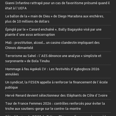
Gianni Infantino rattrapé pour un cas de favoritisme présumé quand il
était à l’UEFA
Le ballon de la « main de Dieu » de Diego Maradona aux enchères,
plus de 10 millions de dollars
Épinglé par le « Canard enchaîné », Bally Bagayoko visé par une
plainte d’une asso anticorruption
Mali : prostitution, alcool… un casino clandestin impliquant des
Chinois démantelé
Terrorisme au Sahel : l’AES dénonce une analyse « simpliste et
surprenante » de Bola Tinubu
Hommage à feu Agokoli IV : Les festivités d’Agbogboza 2026
annulées
Un syndicat, la FESEN appelle à renforcer le financement de l’école
publique
Hervé Renard devient sélectionneur des Eléphants de Côte d’Ivoire
Tour de France Femmes 2026 : contrôles renforcés pour éviter la
triche aux soutiens-gorge sur le contre-la-montre