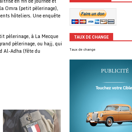
îtrisé en fin de journée et
e la Omra (petit pèlerinage),
ments hôteliers. Une enquête
it pèlerinage, à La Mecque
TAUX DE CHANGE
and pèlerinage, ou hajj, qui
Taux de change
ïd Al-Adha (fête du