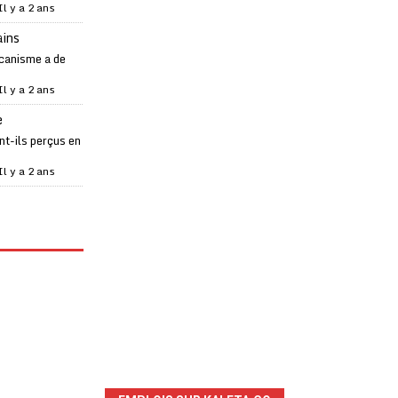
Il y a 2 ans
ains
canisme a de
Il y a 2 ans
e
t-ils perçus en
Il y a 2 ans