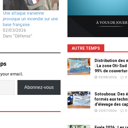
Une attaque iranienne
provoque un incendie sur une
base française
02/03/2026
Dans "Défense"
AUTRE TEMPS
Distribution des
mps
: La zone Oti-Sud
99% de couvertur
 your email.
02/08/2026
0
Abonnez-vous
Sotouboua: Des é
formés aux techn
d’élevage des ca
23/07/2026
0
Evala 2026 : Les 