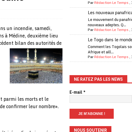
Par
Rédaction Le Temps
,
one Oti-Sud enregistre 99% de couverture
A LA UNE
Les nouveaux panafric
l (CAF) à contre-courant
COOPÉRATION
Le mouvement du panafri
nouveaux adeptes. Q...
fantino à la tête de la FIFA
A LA UNE
ans un incendie, samedi,
Par
Rédaction Le Temps
,
ns à Médine, deuxième lieu
liardaire Aliko Dangote
A LA UNE
Le Togo dans le mond
cédent bilan des autorités de
’oxygène financière
ECONOMIE
Comment les Togolais son
Afrique et aill...
 l’Italie et de l’AC Milan, est mort à 66 ans
A LA UNE
Par
Rédaction Le Temps
,
 son trophée de la Coupe du monde
MONDE
és
A LA UNE
NE RATEZ PAS LES NEWS
EFA menace à «l’unanimité» d’un boycott des Coupes du monde
E-mail
*
 parmi les morts et le
 «de confirmer leur nombre».
 Amnesty International exige une enquête
A LA UNE
es Eléphants de Côte d’Ivoire
A LA UNE
NOUS SOUTENIR