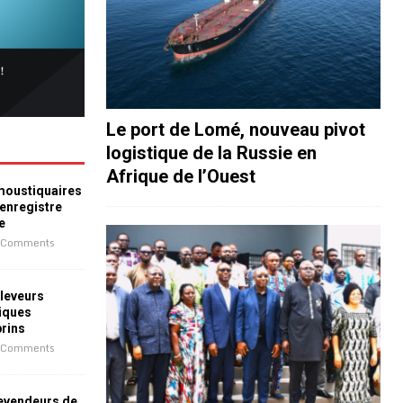
Le port de Lomé, nouveau pivot
logistique de la Russie en
Afrique de l’Ouest
 moustiquaires
 enregistre
e
 Comments
leveurs
iques
prins
 Comments
revendeurs de