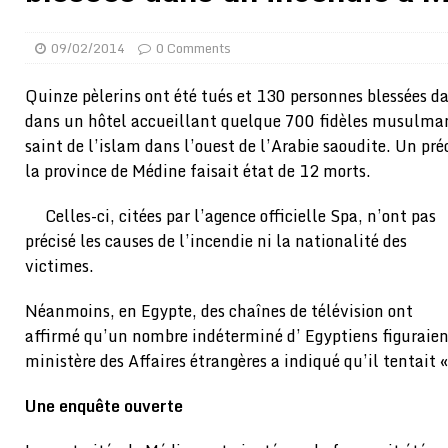
[ 02/08/2026 ]
Distribution des moustiquaires : La z
09/02/2014
0 Comments
[ 02/08/2026 ]
La Confédération Africaine de Footbal
[ 01/08/2026 ]
Quatre candidats à la succession d’In
Quinze pèlerins ont été tués et 130 personnes blessées d
dans un hôtel accueillant quelque 700 fidèles musulma
[ 01/08/2026 ]
Bénin : Romuald Wadagni reçoit le mil
saint de l’islam dans l’ouest de l’Arabie saoudite. Un pré
[ 31/07/2026 ]
Niger : le FMI débloque une bouffée d
la province de Médine faisait état de 12 morts.
[ 31/07/2026 ]
Franco Baresi, légendaire défenseur de
Celles-ci, citées par l’agence officielle Spa, n’ont pas
[ 31/07/2026 ]
Benjamin Mendy a vendu aux enchères
précisé les causes de l’incendie ni la nationalité des
[ 31/07/2026 ]
Bénin : les membres du Sénat install
victimes.
[ 31/07/2026 ]
Projet d’investisseurs à la Fifa: l’U
Néanmoins, en Egypte, des chaînes de télévision ont
BUSINESS
affirmé qu’un nombre indéterminé d’ Egyptiens figuraient
ministère des Affaires étrangères a indiqué qu’il tentait
[ 30/07/2026 ]
Mali : au moins 19 soldats exécutés,
[ 05/08/2026 ]
Hervé Renard devient sélectionneur d
Une enquête ouverte