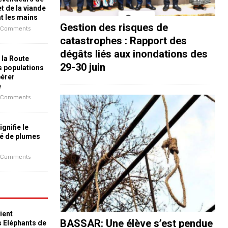
t de la viande
nt les mains
Gestion des risques de
 Comments
catastrophes : Rapport des
dégâts liés aux inondations des
 la Route
29-30 juin
es populations
bérer
e
 Comments
ignifie le
é de plumes
 Comments
ient
BASSAR: Une élève s’est pendue
s Eléphants de