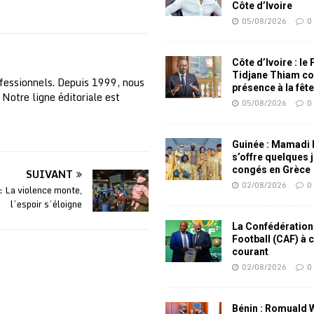
Côte d’Ivoire
05/08/2026
0
Côte d’Ivoire : le
Tidjane Thiam co
fessionnels. Depuis 1999, nous
présence à la fêt
 Notre ligne éditoriale est
05/08/2026
0
Guinée : Mamadi
s’offre quelques 
congés en Grèce
SUIVANT
02/08/2026
0
: La violence monte,
l’espoir s’éloigne
La Confédération
Football (CAF) à 
courant
02/08/2026
0
Bénin : Romuald