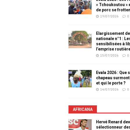
« Tchoukoutou » e
de porc se frotte
19/07/2026
0
Elargissement de
nationale n°1 : L
sensibilisées à li
l’emprise routièr
15/07/2026
0
Evala 2026 : Que s
chapeau surmont
et qui le porte ?
14/07/2026
0
AFRICANA
Hervé Renard dev
sélectionneur de