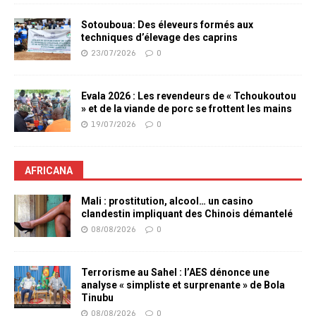
Sotouboua: Des éleveurs formés aux
techniques d’élevage des caprins
23/07/2026
0
Evala 2026 : Les revendeurs de « Tchoukoutou
» et de la viande de porc se frottent les mains
19/07/2026
0
AFRICANA
Mali : prostitution, alcool… un casino
clandestin impliquant des Chinois démantelé
08/08/2026
0
Terrorisme au Sahel : l’AES dénonce une
analyse « simpliste et surprenante » de Bola
Tinubu
08/08/2026
0