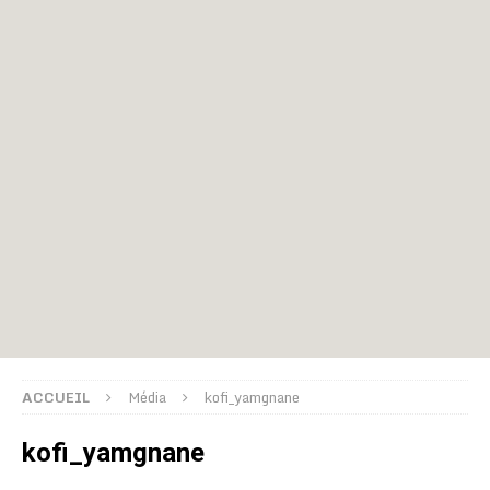
ACCUEIL
Média
kofi_yamgnane
kofi_yamgnane