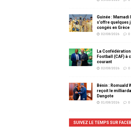
Guinée : Mamadi
s’offre quelques 
congés en Grèce
02/08/2026
0
La Confédération
Football (CAF) à 
courant
02/08/2026
0
Bénin : Romuald
reçoit le milliard
Dangote
01/08/2026
0
SUIVEZ LE TEMPS SUR FACE