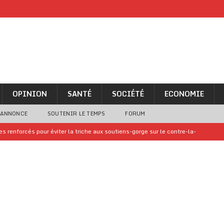
OPINION
SANTÉ
SOCIÉTÉ
ECONOMIE
 ANNONCE
SOUTENIR LE TEMPS
FORUM
 renforcés pour éviter la triche aux soutiens-gorge sur le contre-la-
iam confirme sa présence à la fête nationale
A LA UNE
uelques jours de congés en Grèce
A LA UNE
n billet de loterie gagnant que son propriétaire avait envoyé à un proche