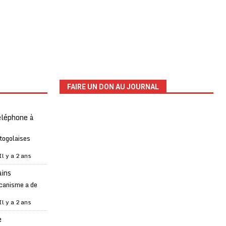
FAIRE UN DON AU JOURNAL
téléphone à
 togolaises
Il y a 2 ans
ains
canisme a de
Il y a 2 ans
e