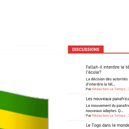
one Oti-Sud enregistre 99% de couverture
A LA UNE
l (CAF) à contre-courant
COOPÉRATION
fantino à la tête de la FIFA
A LA UNE
liardaire Aliko Dangote
A LA UNE
’oxygène financière
ECONOMIE
DISCUSSIONS
 l’Italie et de l’AC Milan, est mort à 66 ans
A LA UNE
 son trophée de la Coupe du monde
MONDE
Fallait-il interdire le 
l'école?
és
A LA UNE
La décision des autorités
EFA menace à «l’unanimité» d’un boycott des Coupes du monde
d'interdire le tél...
Par
Rédaction Le Temps
,
Les nouveaux panafric
 Amnesty International exige une enquête
A LA UNE
Le mouvement du panafri
nouveaux adeptes. Q...
es Eléphants de Côte d’Ivoire
A LA UNE
Par
Rédaction Le Temps
,
Le Togo dans le mond