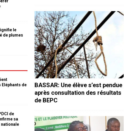
bérer
e
ignifie le
é de plumes
ient
BASSAR: Une élève s’est pendue
s Eléphants de
après consultation des résultats
de BEPC
 PDCI de
nfirme sa
e nationale