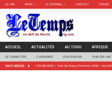
LA UNE
NEWS
LE JOURNAL
CONTACT
FORUM
ACCUEIL
ACTUALITÉS
AU TOGO
AFRIQUE
SE CONNECTER
S’ABONNER
CONTRIBUER
PUBLIER UNE
[ 05/08/2026 ]
Tour de France Femmes 2026 : contrôles
INFO BRÈVE:
montre
GENRE
[ 05/08/2026 ]
Côte d’Ivoire : le PDCI de Tidjane Th
[ 02/08/2026 ]
Guinée : Mamadi Doumbouya s’offre q
[ 02/08/2026 ]
Une factrice arrêtée après avoir volé u
GENRE