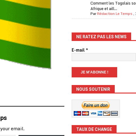
Comment les Togolais son
Afrique et aill...
Par
Rédaction Le Temps
,
NE RATEZ PAS LES NEWS
E-mail
*
NOUS SOUTENIR
mps
 your email.
TAUX DE CHANGE