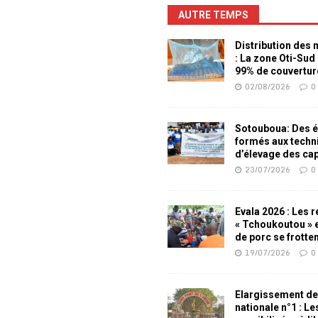
AUTRE TEMPS
Distribution des
: La zone Oti-Sud
99% de couvertur
02/08/2026
0
Sotouboua: Des é
formés aux techn
d’élevage des ca
23/07/2026
0
Evala 2026 : Les 
« Tchoukoutou » e
de porc se frotte
19/07/2026
0
Elargissement de
nationale n°1 : L