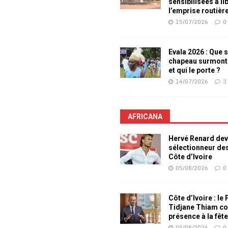
sensibilisées à li
l’emprise routièr
15/07/2026
0
Evala 2026 : Que s
chapeau surmont
et qui le porte ?
14/07/2026
3
AFRICANA
Hervé Renard dev
sélectionneur de
Côte d’Ivoire
05/08/2026
0
Côte d’Ivoire : le
Tidjane Thiam co
présence à la fêt
05/08/2026
0