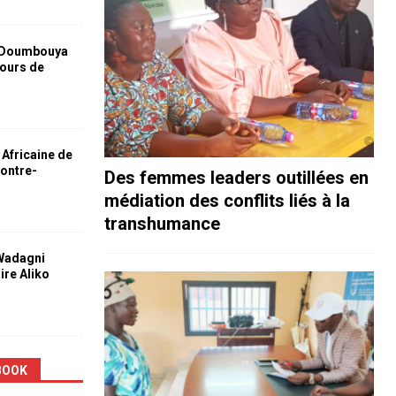
 Doumbouya
jours de
 Africaine de
contre-
Des femmes leaders outillées en
médiation des conflits liés à la
transhumance
 Wadagni
aire Aliko
BOOK