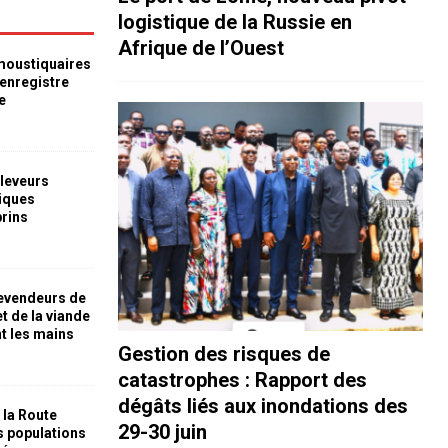
logistique de la Russie en
Afrique de l’Ouest
 moustiquaires
 enregistre
e
leveurs
iques
prins
revendeurs de
t de la viande
nt les mains
Gestion des risques de
catastrophes : Rapport des
dégâts liés aux inondations des
 la Route
29-30 juin
es populations