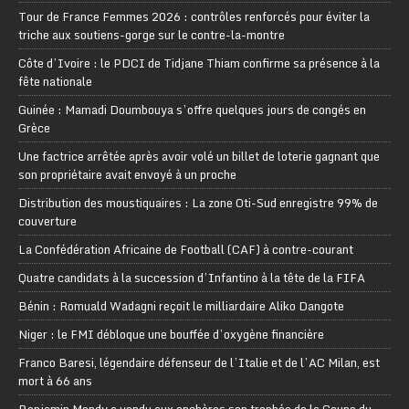
Tour de France Femmes 2026 : contrôles renforcés pour éviter la
triche aux soutiens-gorge sur le contre-la-montre
Côte d’Ivoire : le PDCI de Tidjane Thiam confirme sa présence à la
fête nationale
Guinée : Mamadi Doumbouya s’offre quelques jours de congés en
Grèce
Une factrice arrêtée après avoir volé un billet de loterie gagnant que
son propriétaire avait envoyé à un proche
Distribution des moustiquaires : La zone Oti-Sud enregistre 99% de
couverture
La Confédération Africaine de Football (CAF) à contre-courant
Quatre candidats à la succession d’Infantino à la tête de la FIFA
Bénin : Romuald Wadagni reçoit le milliardaire Aliko Dangote
Niger : le FMI débloque une bouffée d’oxygène financière
Franco Baresi, légendaire défenseur de l’Italie et de l’AC Milan, est
mort à 66 ans
Benjamin Mendy a vendu aux enchères son trophée de la Coupe du