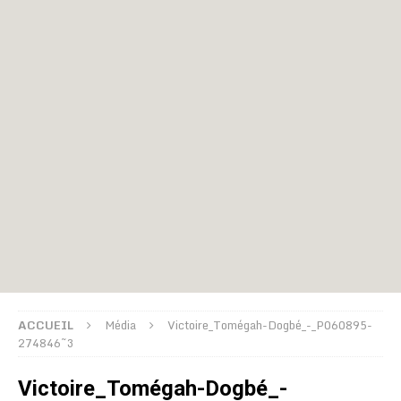
ACCUEIL
Média
Victoire_Tomégah-Dogbé_-_P060895-
274846~3
Victoire_Tomégah-Dogbé_-