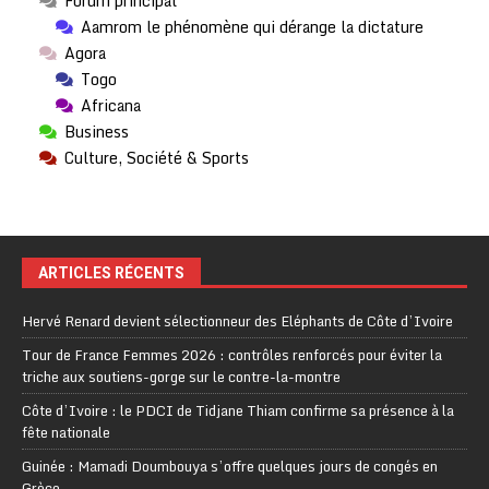
Forum principal
Aamrom le phénomène qui dérange la dictature
Agora
Togo
Africana
Business
Culture, Société & Sports
ARTICLES RÉCENTS
Hervé Renard devient sélectionneur des Eléphants de Côte d’Ivoire
Tour de France Femmes 2026 : contrôles renforcés pour éviter la
triche aux soutiens-gorge sur le contre-la-montre
Côte d’Ivoire : le PDCI de Tidjane Thiam confirme sa présence à la
fête nationale
Guinée : Mamadi Doumbouya s’offre quelques jours de congés en
Grèce