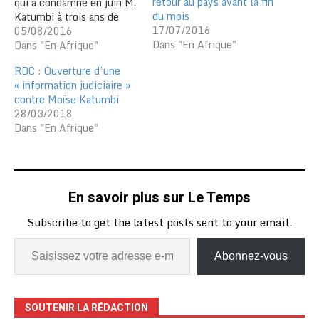
retour au pays avant la fin
qui a condamné en juin M.
du mois
Katumbi à trois ans de
17/07/2016
prison dans une affaire de
05/08/2016
Dans "En Afrique"
spoliation immobilière,
Dans "En Afrique"
sont en "arrestation
RDC : Ouverture d’une
provisoire pour raison
« information judiciaire »
d'enquête", a déclaré à
contre Moïse Katumbi
l'AFP Paulin Ilunga
28/03/2018
Ntanda, président de la
Dans "En Afrique"
Cour d'appel de
Lubumbashi dont dépend
le…
En savoir plus sur Le Temps
Subscribe to get the latest posts sent to your email.
Abonnez-vous
SOUTENIR LA RÉDACTION