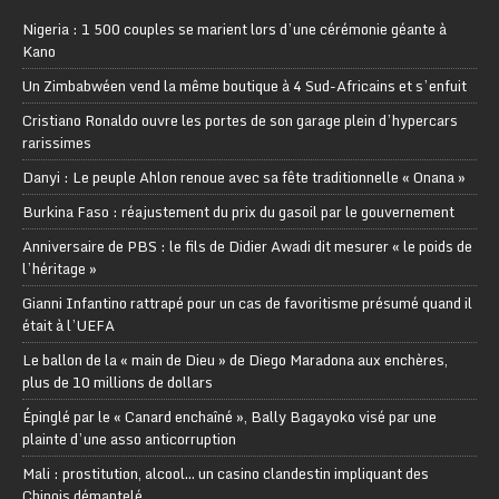
Nigeria : 1 500 couples se marient lors d’une cérémonie géante à
Kano
Un Zimbabwéen vend la même boutique à 4 Sud-Africains et s’enfuit
Cristiano Ronaldo ouvre les portes de son garage plein d’hypercars
rarissimes
Danyi : Le peuple Ahlon renoue avec sa fête traditionnelle « Onana »
Burkina Faso : réajustement du prix du gasoil par le gouvernement
Anniversaire de PBS : le fils de Didier Awadi dit mesurer « le poids de
l’héritage »
Gianni Infantino rattrapé pour un cas de favoritisme présumé quand il
était à l’UEFA
Le ballon de la « main de Dieu » de Diego Maradona aux enchères,
plus de 10 millions de dollars
Épinglé par le « Canard enchaîné », Bally Bagayoko visé par une
plainte d’une asso anticorruption
Mali : prostitution, alcool… un casino clandestin impliquant des
Chinois démantelé