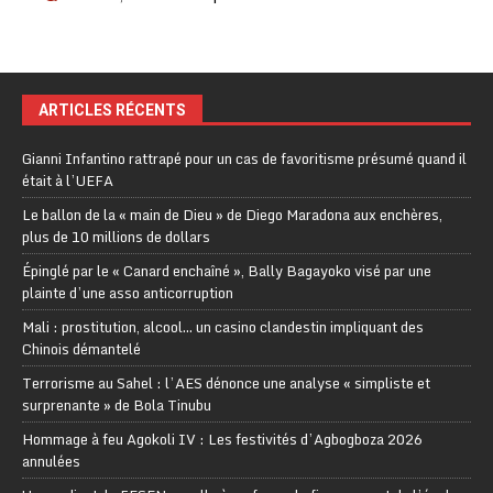
ARTICLES RÉCENTS
Gianni Infantino rattrapé pour un cas de favoritisme présumé quand il
était à l’UEFA
Le ballon de la « main de Dieu » de Diego Maradona aux enchères,
plus de 10 millions de dollars
Épinglé par le « Canard enchaîné », Bally Bagayoko visé par une
plainte d’une asso anticorruption
Mali : prostitution, alcool… un casino clandestin impliquant des
Chinois démantelé
Terrorisme au Sahel : l’AES dénonce une analyse « simpliste et
surprenante » de Bola Tinubu
Hommage à feu Agokoli IV : Les festivités d’Agbogboza 2026
annulées