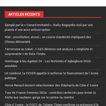
ARTICLES RÉCENTS
Épinglé par le « Canard enchaîné », Bally Bagayoko visé par une
plainte d’une asso anticorruption
Mali : prostitution, alcool… un casino clandestin impliquant des
Chinois démantelé
Terrorisme au Sahel : l’AES dénonce une analyse « simpliste et
surprenante » de Bola Tinubu
Hommage à feu Agokoli IV : Les festivités d’Agbogboza 2026
annulées
Un syndicat, la FESEN appelle à renforcer le financement de l’école
publique
Hervé Renard devient sélectionneur des Eléphants de Côte d’Ivoire
Tour de France Femmes 2026 : contrôles renforcés pour éviter la
triche aux soutiens-gorge sur le contre-la-montre
Côte d’Ivoire : le PDCI de Tidjane Thiam confirme sa présence à la