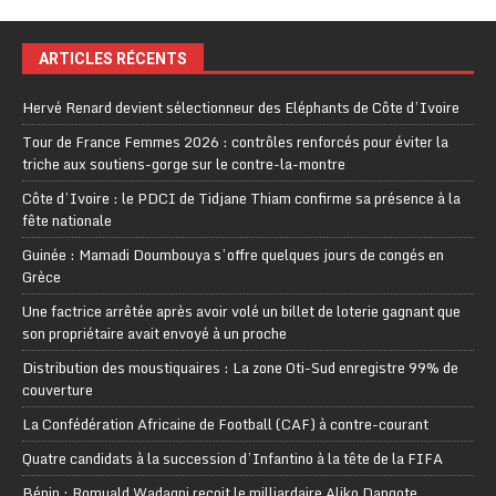
ARTICLES RÉCENTS
Hervé Renard devient sélectionneur des Eléphants de Côte d’Ivoire
Tour de France Femmes 2026 : contrôles renforcés pour éviter la
triche aux soutiens-gorge sur le contre-la-montre
Côte d’Ivoire : le PDCI de Tidjane Thiam confirme sa présence à la
fête nationale
Guinée : Mamadi Doumbouya s’offre quelques jours de congés en
Grèce
Une factrice arrêtée après avoir volé un billet de loterie gagnant que
son propriétaire avait envoyé à un proche
Distribution des moustiquaires : La zone Oti-Sud enregistre 99% de
couverture
La Confédération Africaine de Football (CAF) à contre-courant
Quatre candidats à la succession d’Infantino à la tête de la FIFA
Bénin : Romuald Wadagni reçoit le milliardaire Aliko Dangote