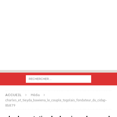
ACCUEIL
Média
charles_et_tieyda_bawiena_le_couple_togolais_fondateur_du_cidap-
8b879