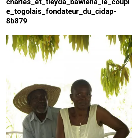
charles_et_tieyda_bawiena_le_coupl
e_togolais_fondateur_du_cidap-
8b879