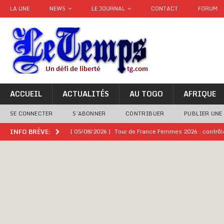
LA UNE
NEWS
LE JOURNAL
CONTACT
FORUM
ACCUEIL
ACTUALITÉS
AU TOGO
AFRIQUE
SE CONNECTER
S’ABONNER
CONTRIBUER
PUBLIER UNE
[ 05/08/2026 ]
Tour de France Femmes 2026 : contrôles
INFO BRÈVE:
montre
GENRE
[ 05/08/2026 ]
Côte d’Ivoire : le PDCI de Tidjane Th
[ 02/08/2026 ]
Guinée : Mamadi Doumbouya s’offre q
[ 02/08/2026 ]
Une factrice arrêtée après avoir volé u
GENRE