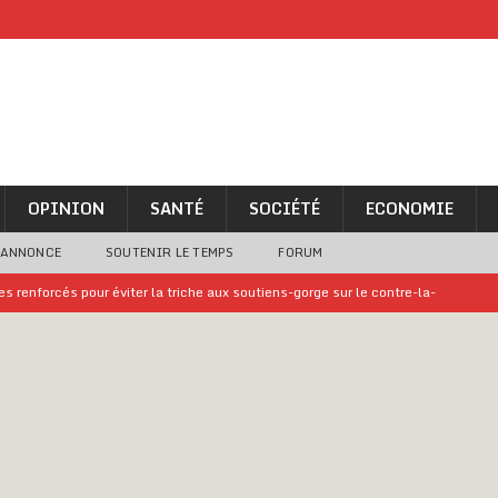
OPINION
SANTÉ
SOCIÉTÉ
ECONOMIE
 ANNONCE
SOUTENIR LE TEMPS
FORUM
 renforcés pour éviter la triche aux soutiens-gorge sur le contre-la-
iam confirme sa présence à la fête nationale
A LA UNE
uelques jours de congés en Grèce
A LA UNE
n billet de loterie gagnant que son propriétaire avait envoyé à un proche