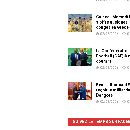
Guinée : Mamadi
s’offre quelques 
congés en Grèce
02/08/2026
0
La Confédération
Football (CAF) à 
courant
02/08/2026
0
Bénin : Romuald
reçoit le milliard
Dangote
01/08/2026
0
SUIVEZ LE TEMPS SUR FACE