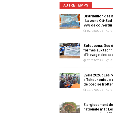
AUTRE TEMPS
Distribution des
: La zone Oti-Sud
99% de couvertur
02/08/2026
0
Sotouboua: Des é
formés aux techn
d’élevage des ca
23/07/2026
0
Evala 2026 : Les 
« Tchoukoutou » e
de porc se frotte
19/07/2026
0
Elargissement de
nationale n°1 : L