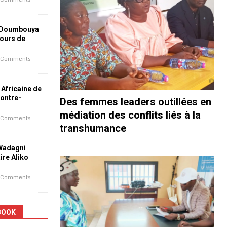
 Doumbouya
jours de
 Comments
 Africaine de
contre-
Des femmes leaders outillées en
médiation des conflits liés à la
 Comments
transhumance
 Wadagni
aire Aliko
 Comments
BOOK