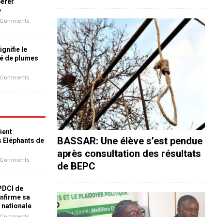
bérer
e
 Comments
ignifie le
é de plumes
 Comments
ient
BASSAR: Une élève s’est pendue
s Eléphants de
après consultation des résultats
 Comments
de BEPC
 PDCI de
nfirme sa
e nationale
 Comments