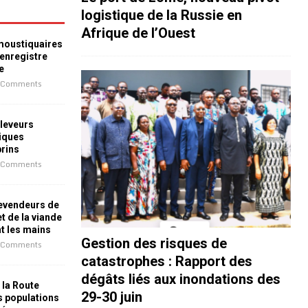
logistique de la Russie en
Afrique de l’Ouest
 moustiquaires
 enregistre
e
 Comments
leveurs
iques
prins
 Comments
revendeurs de
t de la viande
nt les mains
Gestion des risques de
 Comments
catastrophes : Rapport des
dégâts liés aux inondations des
 la Route
29-30 juin
es populations