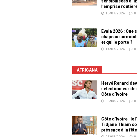
sensibilisées à li
l’emprise routièr
15/07/2026
0
Evala 2026 : Que s
chapeau surmont
et qui le porte ?
14/07/2026
0
AFRICANA
Hervé Renard dev
sélectionneur de
Côte d’Ivoire
05/08/2026
0
Côte d’Ivoire : le
Tidjane Thiam co
présence à la fêt
05/08/2026
0