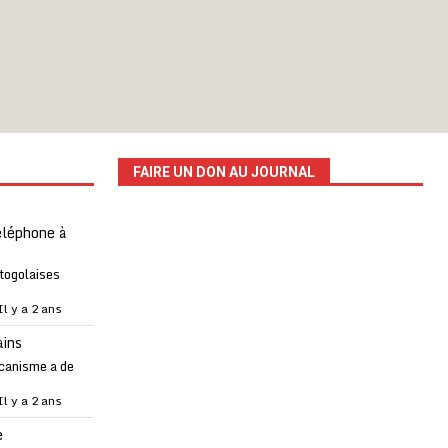
FAIRE UN DON AU JOURNAL
téléphone à
 togolaises
Il y a 2 ans
ains
canisme a de
Il y a 2 ans
e