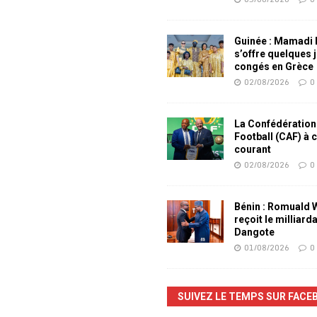
Guinée : Mamadi
s’offre quelques 
congés en Grèce
02/08/2026
0
La Confédération
Football (CAF) à 
courant
02/08/2026
0
Bénin : Romuald
reçoit le milliard
Dangote
01/08/2026
0
SUIVEZ LE TEMPS SUR FACE