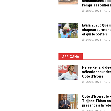
sensibilisées à li
l’emprise routièr
15/07/2026
0
Evala 2026 : Que s
chapeau surmont
et qui le porte ?
14/07/2026
0
AFRICANA
Hervé Renard dev
sélectionneur de
Côte d’Ivoire
05/08/2026
0
Côte d’Ivoire : le
Tidjane Thiam co
présence à la fêt
05/08/2026
0