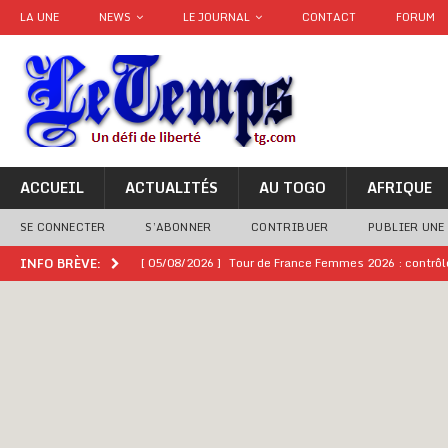
LA UNE
NEWS
LE JOURNAL
CONTACT
FORUM
ACCUEIL
ACTUALITÉS
AU TOGO
AFRIQUE
SE CONNECTER
S’ABONNER
CONTRIBUER
PUBLIER UNE
[ 05/08/2026 ]
Tour de France Femmes 2026 : contrôles
INFO BRÈVE:
montre
GENRE
[ 05/08/2026 ]
Côte d’Ivoire : le PDCI de Tidjane Th
[ 02/08/2026 ]
Guinée : Mamadi Doumbouya s’offre q
[ 02/08/2026 ]
Une factrice arrêtée après avoir volé u
GENRE