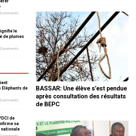
bérer
e
 Comments
ignifie le
é de plumes
 Comments
ient
BASSAR: Une élève s’est pendue
s Eléphants de
après consultation des résultats
 Comments
de BEPC
 PDCI de
nfirme sa
e nationale
 Comments