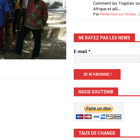
Comment les Togolais son
Afrique et aill...
Par
Rédaction Le Temps
,
NE RATEZ PAS LES NEWS
E-mail
*
NOUS SOUTENIR
TAUX DE CHANGE