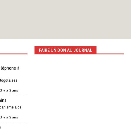
FAIRE UN DON AU JOURNAL
téléphone à
 togolaises
Il y a 2 ans
ains
canisme a de
Il y a 2 ans
e