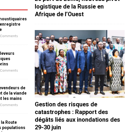
logistique de la Russie en
Afrique de l’Ouest
 moustiquaires
 enregistre
e
 Comments
leveurs
iques
prins
 Comments
revendeurs de
t de la viande
nt les mains
Gestion des risques de
 Comments
catastrophes : Rapport des
dégâts liés aux inondations des
 la Route
29-30 juin
es populations