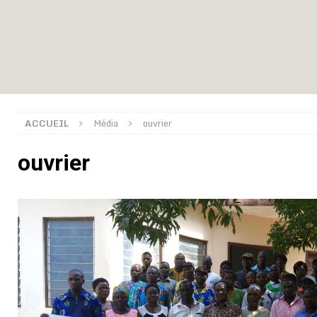
[ 02/08/2026 ]
Distribution des moustiquaires : La z
[ 02/08/2026 ]
La Confédération Africaine de Footbal
[ 01/08/2026 ]
Quatre candidats à la succession d’In
[ 01/08/2026 ]
Bénin : Romuald Wadagni reçoit le mil
[ 31/07/2026 ]
Niger : le FMI débloque une bouffée d
ACCUEIL
Média
ouvrier
[ 31/07/2026 ]
Franco Baresi, légendaire défenseur de
ouvrier
[ 31/07/2026 ]
Benjamin Mendy a vendu aux enchères
[ 31/07/2026 ]
Bénin : les membres du Sénat install
[ 31/07/2026 ]
Projet d’investisseurs à la Fifa: l’U
BUSINESS
[ 30/07/2026 ]
Mali : au moins 19 soldats exécutés,
[ 05/08/2026 ]
Hervé Renard devient sélectionneur d