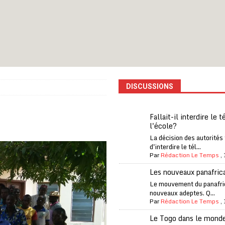
one Oti-Sud enregistre 99% de couverture
A LA UNE
l (CAF) à contre-courant
COOPÉRATION
fantino à la tête de la FIFA
A LA UNE
liardaire Aliko Dangote
A LA UNE
’oxygène financière
ECONOMIE
DISCUSSIONS
 l’Italie et de l’AC Milan, est mort à 66 ans
A LA UNE
 son trophée de la Coupe du monde
MONDE
Fallait-il interdire le 
l'école?
és
A LA UNE
La décision des autorités
EFA menace à «l’unanimité» d’un boycott des Coupes du monde
d'interdire le tél...
Par
Rédaction Le Temps
,
Les nouveaux panafric
 Amnesty International exige une enquête
A LA UNE
Le mouvement du panafri
nouveaux adeptes. Q...
es Eléphants de Côte d’Ivoire
A LA UNE
Par
Rédaction Le Temps
,
Le Togo dans le mond