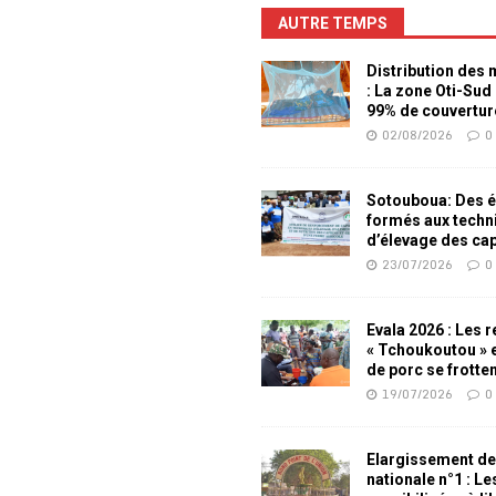
AUTRE TEMPS
Distribution des
: La zone Oti-Sud
99% de couvertur
02/08/2026
0
Sotouboua: Des é
formés aux techn
d’élevage des ca
23/07/2026
0
Evala 2026 : Les 
« Tchoukoutou » e
de porc se frotte
19/07/2026
0
Elargissement de
nationale n°1 : L