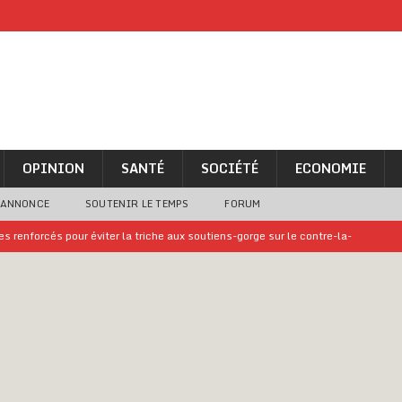
OPINION
SANTÉ
SOCIÉTÉ
ECONOMIE
 ANNONCE
SOUTENIR LE TEMPS
FORUM
 renforcés pour éviter la triche aux soutiens-gorge sur le contre-la-
iam confirme sa présence à la fête nationale
A LA UNE
uelques jours de congés en Grèce
A LA UNE
n billet de loterie gagnant que son propriétaire avait envoyé à un proche