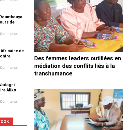
 Doumbouya
jours de
 Comments
 Africaine de
contre-
Des femmes leaders outillées en
médiation des conflits liés à la
 Comments
transhumance
 Wadagni
aire Aliko
 Comments
BOOK