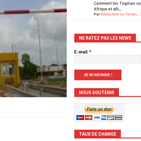
Comment les Togolais son
Afrique et aill...
Par
Rédaction Le Temps
,
NE RATEZ PAS LES NEWS
E-mail
*
NOUS SOUTENIR
TAUX DE CHANGE