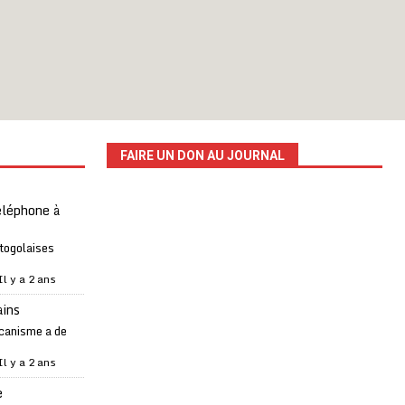
FAIRE UN DON AU JOURNAL
téléphone à
 togolaises
Il y a 2 ans
ains
canisme a de
Il y a 2 ans
e