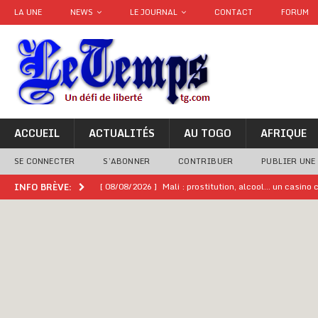
LA UNE
NEWS
LE JOURNAL
CONTACT
FORUM
ACCUEIL
ACTUALITÉS
AU TOGO
AFRIQUE
SE CONNECTER
S’ABONNER
CONTRIBUER
PUBLIER UNE
[ 08/08/2026 ]
Mali : prostitution, alcool… un casin
INFO BRÈVE:
[ 08/08/2026 ]
Terrorisme au Sahel : l’AES dénonce u
[ 08/08/2026 ]
Hommage à feu Agokoli IV : Les fest
[ 08/08/2026 ]
Un syndicat, la FESEN appelle à renfo
[ 05/08/2026 ]
Hervé Renard devient sélectionneur d
[ 05/08/2026 ]
Tour de France Femmes 2026 : contrôles