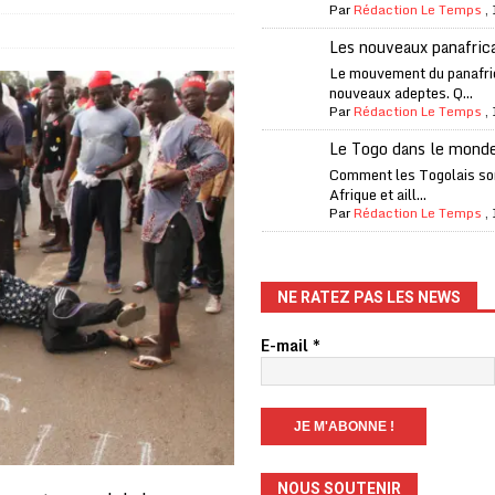
Par
Rédaction Le Temps
,
iam confirme sa présence à la fête nationale
A LA UNE
Les nouveaux panafric
uelques jours de congés en Grèce
A LA UNE
Le mouvement du panafri
nouveaux adeptes. Q...
n billet de loterie gagnant que son propriétaire avait envoyé à un proche
Par
Rédaction Le Temps
,
Le Togo dans le mond
one Oti-Sud enregistre 99% de couverture
A LA UNE
Comment les Togolais son
Afrique et aill...
l (CAF) à contre-courant
COOPÉRATION
Par
Rédaction Le Temps
,
fantino à la tête de la FIFA
A LA UNE
liardaire Aliko Dangote
A LA UNE
NE RATEZ PAS LES NEWS
’oxygène financière
ECONOMIE
E-mail
*
lly Bagayoko visé par une plainte d’une asso anticorruption
o clandestin impliquant des Chinois démantelé
A LA UNE
NOUS SOUTENIR