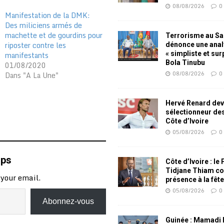
08/08/2026
0
Manifestation de la DMK:
Des miliciens armés de
machette et de gourdins pour
Terrorisme au Sah
riposter contre les
dénonce une ana
manifestants
« simpliste et su
Bola Tinubu
01/08/2020
08/08/2026
0
Dans "A La Une"
Hervé Renard dev
sélectionneur de
Côte d’Ivoire
05/08/2026
0
mps
Côte d’Ivoire : le
Tidjane Thiam co
 your email.
présence à la fêt
05/08/2026
0
Abonnez-vous
Guinée : Mamadi