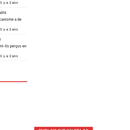
Il y a 2 ans
ains
canisme a de
Il y a 2 ans
e
t-ils perçus en
Il y a 2 ans