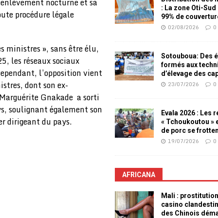
n enlèvement nocturne et sa
: La zone Oti-Sud
oute procédure légale
99% de couvertur
02/08/2026
0
 ministres », sans être élu,
Sotouboua: Des é
5, les réseaux sociaux
formés aux techn
Cependant, l’opposition vient
d’élevage des ca
stres, dont son ex-
23/07/2026
0
 Marguérite Gnakade a sorti
ys, soulignant également son
Evala 2026 : Les 
r dirigeant du pays.
« Tchoukoutou » e
de porc se frotte
19/07/2026
0
AFRICANA
Mali : prostitutio
casino clandesti
des Chinois dém