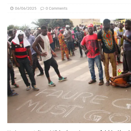
[ 05/08/2026 ]
Côte d’Ivoire : le PDCI de Tidjane Th
06/06/2025
0 Comments
[ 02/08/2026 ]
Guinée : Mamadi Doumbouya s’offre q
[ 02/08/2026 ]
Une factrice arrêtée après avoir volé u
GENRE
[ 02/08/2026 ]
Distribution des moustiquaires : La z
[ 02/08/2026 ]
La Confédération Africaine de Footbal
[ 01/08/2026 ]
Quatre candidats à la succession d’In
[ 01/08/2026 ]
Bénin : Romuald Wadagni reçoit le mil
[ 31/07/2026 ]
Niger : le FMI débloque une bouffée d
[ 08/08/2026 ]
Épinglé par le « Canard enchaîné », Ba
GOUVERNANCE
[ 08/08/2026 ]
Mali : prostitution, alcool… un casin