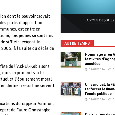
ition dont le pouvoir croyait
des partis d’opposition,
ommunes, est entré en
rché, les jeunes se sont mis
de sifflets, exigent la
AUTRE TEMPS
 2005, à la suite du décès de
Hommage à feu Ag
festivités d’Agb
annulées
fête de l’Aïd-El-Kebir sont
08/08/2026
0
, qui s’expriment via le
ctuel et l’épuisement moral
 en dernier ressort ne servent
Un syndicat, la F
renforcer le fina
l’école publique
08/08/2026
0
ications du rappeur Aamron,
e départ de Faure Gnassingbe
Distribution des