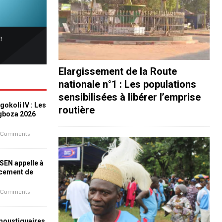
Elargissement de la Route
nationale n°1 : Les populations
sensibilisées à libérer l’emprise
okoli IV : Les
routière
ogboza 2026
 Comments
ESEN appelle à
ncement de
 Comments
 moustiquaires