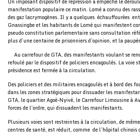
Un imposant dispositif de répression a empêché le dérou
manifestation populaire ce matin. Lomé a connu des ras
des gaz lacrymogènes. Il y a quelques échauffourées entr
Gnassingbe et les habitants de Lomé qui manifestent con
pseudo constitution parlementaire sans consultation réfé
plus d’une centaine de prisonniers d’opinion, et la paupér
Au carrefour de GTA, des manifestants voulant se rend
refoulé par le dispositif de policiers encagoulés. La voie
présidence est fermée à la circulation.
Des policiers et des militaires encagoulés et à bord des f
dans les zones stratégiques pour dissuader les manifestan
GTA, le quartier Agoè-Nyivé, le Carrefour Limousine à Avé
forces de l’ordre, qui dissuadent les manifestants.
Plusieurs voies sont restreintes à la circulation, de même
centres de santé, est réduit, comme de l’hôpital chinois 