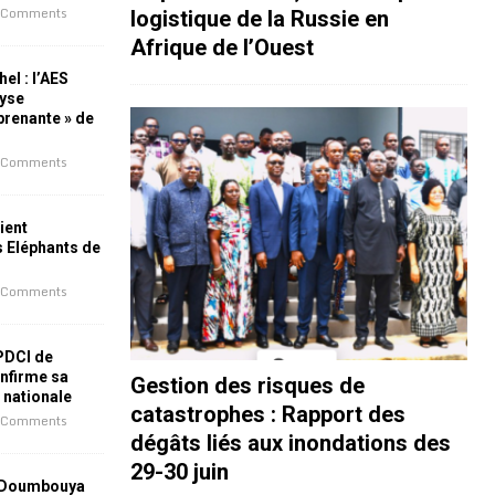
 Comments
logistique de la Russie en
Afrique de l’Ouest
el : l’AES
lyse
rprenante » de
 Comments
ient
s Eléphants de
 Comments
 PDCI de
nfirme sa
Gestion des risques de
e nationale
catastrophes : Rapport des
 Comments
dégâts liés aux inondations des
29-30 juin
 Doumbouya