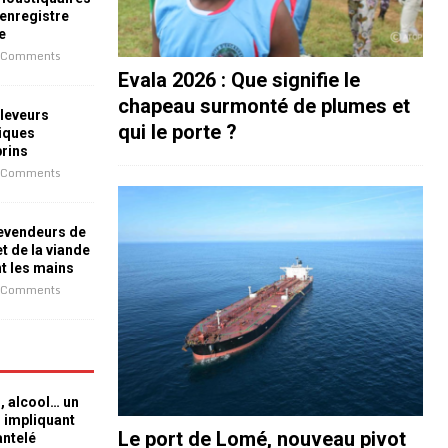
 enregistre
e
 Comments
Evala 2026 : Que signifie le
chapeau surmonté de plumes et
leveurs
qui le porte ?
iques
prins
 Comments
revendeurs de
t de la viande
nt les mains
 Comments
n, alcool… un
n impliquant
Le port de Lomé, nouveau pivot
antelé