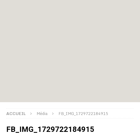
ACCUEIL
Média
FB_IMG_1729722184915
FB_IMG_1729722184915